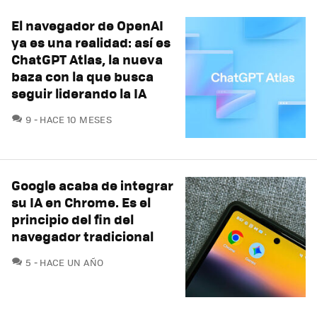
El navegador de OpenAI
ya es una realidad: así es
ChatGPT Atlas, la nueva
baza con la que busca
seguir liderando la IA
COMENTARIOS
9
HACE 10 MESES
Google acaba de integrar
su IA en Chrome. Es el
principio del fin del
navegador tradicional
COMENTARIOS
5
HACE UN AÑO