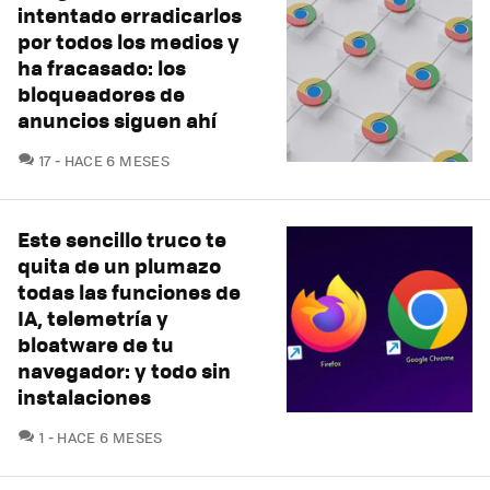
intentado erradicarlos
por todos los medios y
ha fracasado: los
bloqueadores de
anuncios siguen ahí
COMENTARIOS
17
HACE 6 MESES
Este sencillo truco te
quita de un plumazo
todas las funciones de
IA, telemetría y
bloatware de tu
navegador: y todo sin
instalaciones
COMENTARIOS
1
HACE 6 MESES