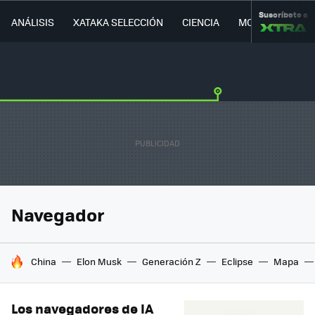
Suscríbete a
ANÁLISIS
XATAKA SELECCIÓN
CIENCIA
MOVILIDAD
Navegador
HOY SE HABLA DE
China
Elon Musk
Generación Z
Eclipse
Mapa
Los navegadores de IA