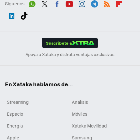
Síguenos
Wh
Twit
Fac
You
Inst
Tele
RSS
Flip
ats
ter
ebo
tub
agr
gra
boa
Link
Tikt
App
ok
e
am
m
rd
edI
ok
Suscríbete a
n
Apoya a Xataka y disfruta ventajas exclusivas
En Xataka hablamos de...
Streaming
Análisis
Espacio
Móviles
Energía
Xataka Movilidad
Apple
Samsung