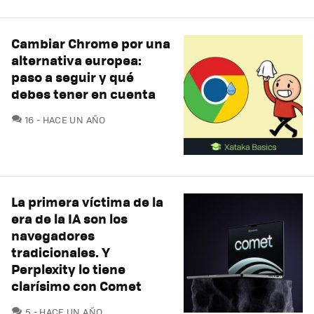
Cambiar Chrome por una
alternativa europea:
paso a seguir y qué
debes tener en cuenta
COMENTARIOS
16
HACE UN AÑO
La primera víctima de la
era de la IA son los
navegadores
tradicionales. Y
Perplexity lo tiene
clarísimo con Comet
COMENTARIOS
5
HACE UN AÑO