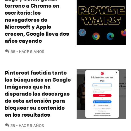
terreno a Chrome en
escritorio: los
navegadores de
Microsoft y Apple
crecen, Google lleva dos
años cayendo
COMENTARIOS
68
HACE 5 AÑOS
Pinterest fastidia tanto
las búsquedas en Google
Imágenes que ha
disparado las descargas
de esta extensión para
bloquear su contenido
en los resultados
COMENTARIOS
38
HACE 5 AÑOS