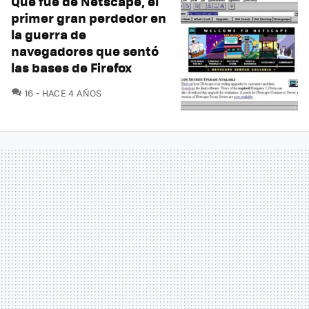
Qué fue de Netscape, el
primer gran perdedor en
la guerra de
navegadores que sentó
las bases de Firefox
COMENTARIOS
16
HACE 4 AÑOS