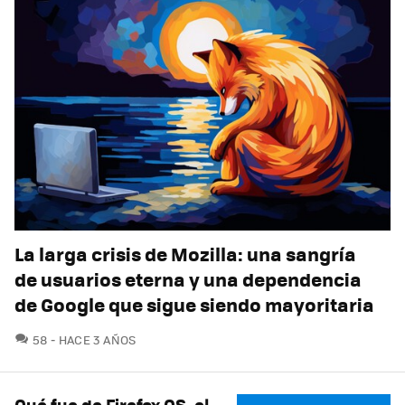
La larga crisis de Mozilla: una sangría
de usuarios eterna y una dependencia
de Google que sigue siendo mayoritaria
COMENTARIOS
58
HACE 3 AÑOS
Qué fue de Firefox OS, el