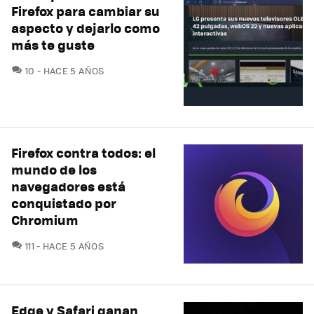
Firefox para cambiar su
aspecto y dejarlo como
más te guste
COMENTARIOS
10
HACE 5 AÑOS
Firefox contra todos: el
mundo de los
navegadores está
conquistado por
Chromium
COMENTARIOS
111
HACE 5 AÑOS
Edge y Safari ganan