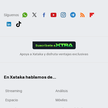
Síguenos
Wh
Twit
Fac
You
Inst
Tele
RSS
Flip
ats
ter
ebo
tub
agr
gra
boa
Link
Tikt
App
ok
e
am
m
rd
edI
ok
Suscríbete a
n
Apoya a Xataka y disfruta ventajas exclusivas
En Xataka hablamos de...
Streaming
Análisis
Espacio
Móviles