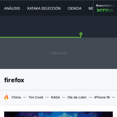
Suscríbete a
ANÁLISIS
XATAKA SELECCIÓN
CIENCIA
MOVILIDAD
firefox
HOY SE HABLA DE
China
Tim Cook
NASA
Ola de calor
iPhone 18