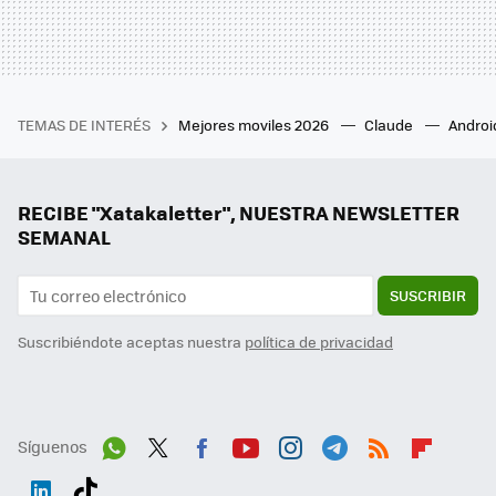
TEMAS DE INTERÉS
Mejores moviles 2026
Claude
Androi
RECIBE "Xatakaletter", NUESTRA NEWSLETTER
SEMANAL
SUSCRIBIR
Suscribiéndote aceptas nuestra
política de privacidad
Síguenos
Wh
Twit
Fac
You
Inst
Tele
RSS
Flip