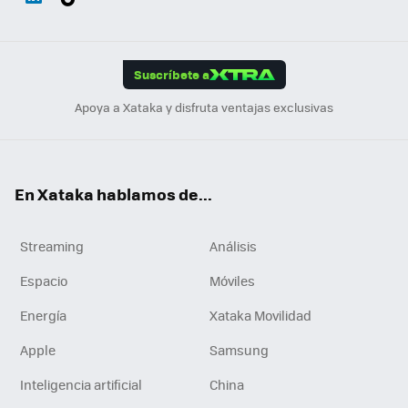
ats
ter
ebo
tub
agr
gra
boa
Link
Tikt
App
ok
e
am
m
rd
edI
ok
Suscríbete a
n
Apoya a Xataka y disfruta ventajas exclusivas
En Xataka hablamos de...
Streaming
Análisis
Espacio
Móviles
Energía
Xataka Movilidad
Apple
Samsung
Inteligencia artificial
China