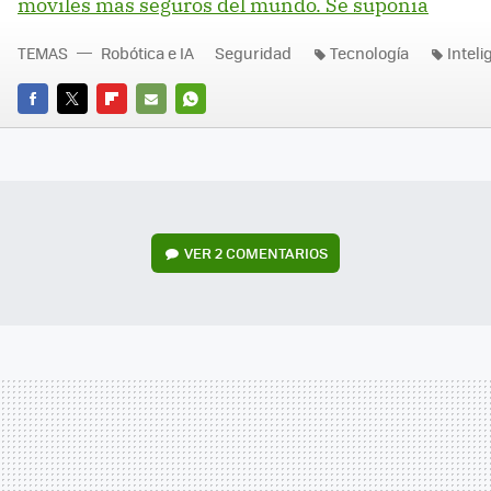
móviles más seguros del mundo. Se suponía
TEMAS
Robótica e IA
Seguridad
Tecnología
Inteli
FACEBOOK
TWITTER
FLIPBOARD
E-
WHATSAPP
MAIL
VER
2 COMENTARIOS