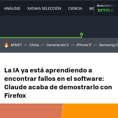
Suscríbete a
ANÁLISIS
XATAKA SELECCIÓN
CIENCIA
MOVILIDAD
HOY SE HABLA DE
AEMET
China
Generación Z
iPhone 17
Samsung G
La IA ya está aprendiendo a
encontrar fallos en el software:
Claude acaba de demostrarlo con
Firefox