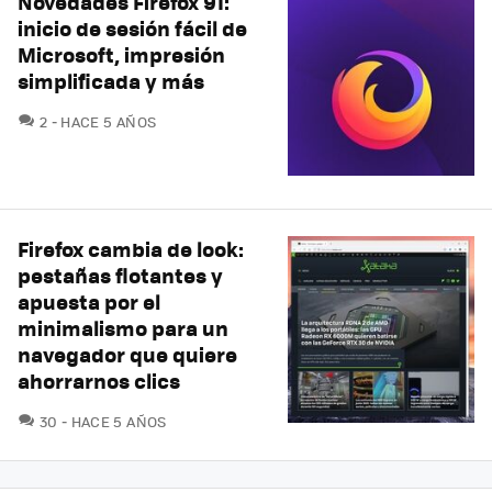
Novedades Firefox 91:
inicio de sesión fácil de
Microsoft, impresión
simplificada y más
COMENTARIOS
2
HACE 5 AÑOS
Firefox cambia de look:
pestañas flotantes y
apuesta por el
minimalismo para un
navegador que quiere
ahorrarnos clics
COMENTARIOS
30
HACE 5 AÑOS