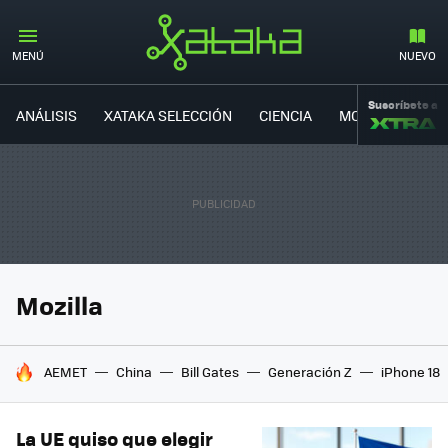
MENÚ
NUEVO
Suscríbete a
ANÁLISIS
XATAKA SELECCIÓN
CIENCIA
MOVILIDAD
Mozilla
HOY SE HABLA DE
AEMET
China
Bill Gates
Generación Z
iPhone 18
La UE quiso que elegir