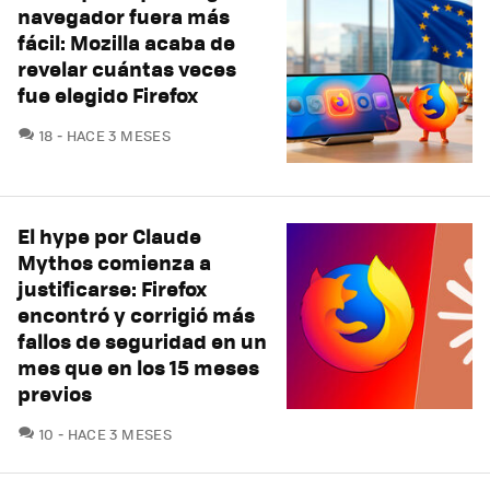
navegador fuera más
fácil: Mozilla acaba de
revelar cuántas veces
fue elegido Firefox
COMENTARIOS
18
HACE 3 MESES
El hype por Claude
Mythos comienza a
justificarse: Firefox
encontró y corrigió más
fallos de seguridad en un
mes que en los 15 meses
previos
COMENTARIOS
10
HACE 3 MESES