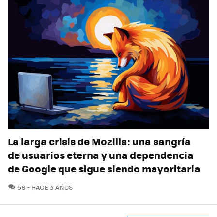
La larga crisis de Mozilla: una sangría
de usuarios eterna y una dependencia
de Google que sigue siendo mayoritaria
COMENTARIOS
58
HACE 3 AÑOS