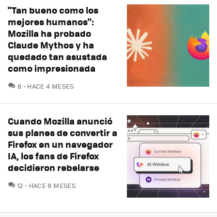
"Tan bueno como los
mejores humanos":
Mozilla ha probado
Claude Mythos y ha
quedado tan asustada
como impresionada
COMENTARIOS
8
HACE 4 MESES
Cuando Mozilla anunció
sus planes de convertir a
Firefox en un navegador
IA, los fans de Firefox
decidieron rebelarse
COMENTARIOS
12
HACE 8 MESES