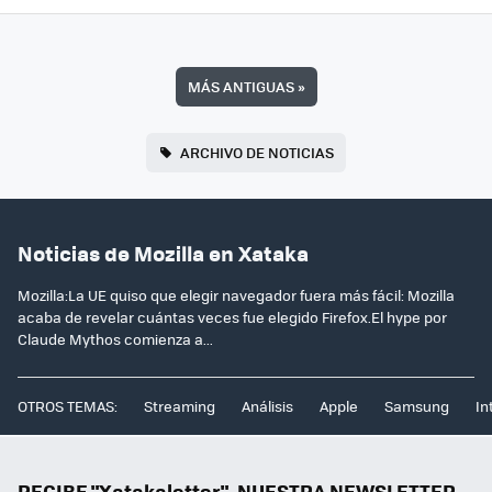
MÁS ANTIGUAS
»
ARCHIVO DE NOTICIAS
Noticias de Mozilla en Xataka
Mozilla:La UE quiso que elegir navegador fuera más fácil: Mozilla
acaba de revelar cuántas veces fue elegido Firefox.El hype por
Claude Mythos comienza a...
OTROS TEMAS:
Streaming
Análisis
Apple
Samsung
In
RECIBE "Xatakaletter", NUESTRA NEWSLETTER