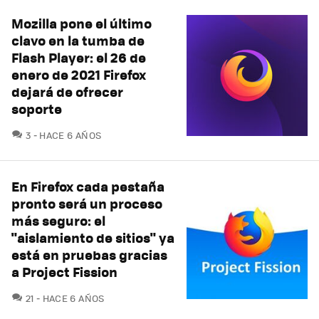
Mozilla pone el último
clavo en la tumba de
Flash Player: el 26 de
enero de 2021 Firefox
dejará de ofrecer
soporte
COMENTARIOS
3
HACE 6 AÑOS
En Firefox cada pestaña
pronto será un proceso
más seguro: el
"aislamiento de sitios" ya
está en pruebas gracias
a Project Fission
COMENTARIOS
21
HACE 6 AÑOS