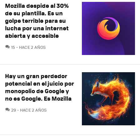
Mozilla despide al 30%
de su plantilla. Es un
golpe terrible para su
lucha por una internet
abierta y accesible
COMENTARIOS
15
HACE 2 AÑOS
Hay un gran perdedor
potencial en el juicio por
monopolio de Google y
no es Google. Es Mozilla
COMENTARIOS
29
HACE 2 AÑOS