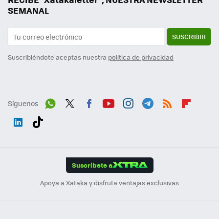
SEMANAL
SUSCRIBIR
Suscribiéndote aceptas nuestra
política de privacidad
Síguenos
Wh
Twit
Fac
You
Inst
Tele
RSS
Flip
ats
ter
ebo
tub
agr
gra
boa
Link
Tikt
App
ok
e
am
m
rd
edI
ok
Suscríbete a
n
Apoya a Xataka y disfruta ventajas exclusivas