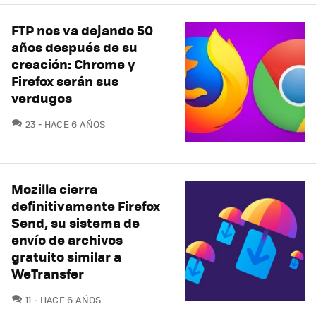
FTP nos va dejando 50
años después de su
creación: Chrome y
Firefox serán sus
verdugos
COMENTARIOS
23
HACE 6 AÑOS
Mozilla cierra
definitivamente Firefox
Send, su sistema de
envío de archivos
gratuito similar a
WeTransfer
COMENTARIOS
11
HACE 6 AÑOS