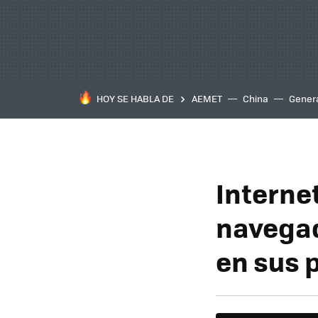
HOY SE HABLA DE
AEMET
China
Gener
Interne
navegad
en sus 