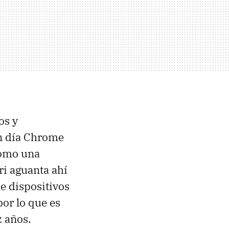
os y
en día Chrome
como una
i aguanta ahí
e dispositivos
 por lo que es
z años.