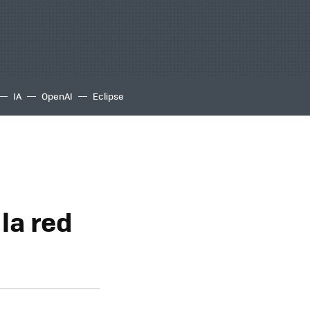
IA
OpenAI
Eclipse
la red