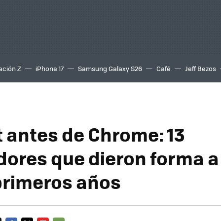
ación Z
iPhone 17
Samsung Galaxy S26
Café
Jeff Bezos
t antes de Chrome: 13
ores que dieron forma a 
primeros años