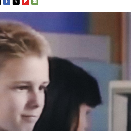
FACEBOOK
TWITTER
FLIPBOARD
E-
MAIL