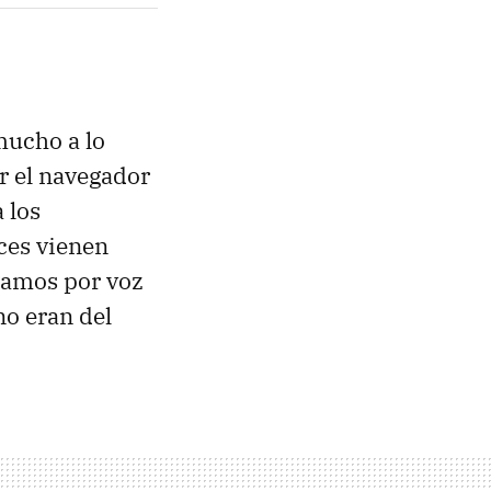
ucho a lo
or el navegador
 los
ces vienen
gamos por voz
no eran del