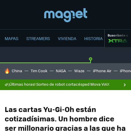
Suscríbete a
MAPAS
STREAMERS
VIVIENDA
HISTORIA
HOY SE HABLA DE
China
Tim Cook
NASA
Waze
iPhone Air
iPhone
🌿¡Últimas horas! Sorteo de robot cortacésped Mova ViAX
Las cartas Yu-Gi-Oh están
cotizadísimas. Un hombre dice
ser millonario gracias a las que ha