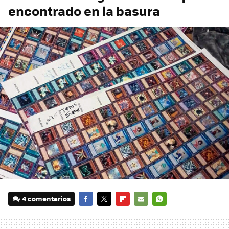
encontrado en la basura
4 comentarios
FACEBOOK
TWITTER
FLIPBOARD
E-
WHATSAPP
MAIL