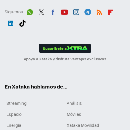
Síguenos
Wh
Twit
Fac
You
Inst
Tele
RSS
Flip
ats
ter
ebo
tub
agr
gra
boa
Link
Tikt
App
ok
e
am
m
rd
edI
ok
Suscríbete a
n
Apoya a Xataka y disfruta ventajas exclusivas
En Xataka hablamos de...
Streaming
Análisis
Espacio
Móviles
Energía
Xataka Movilidad