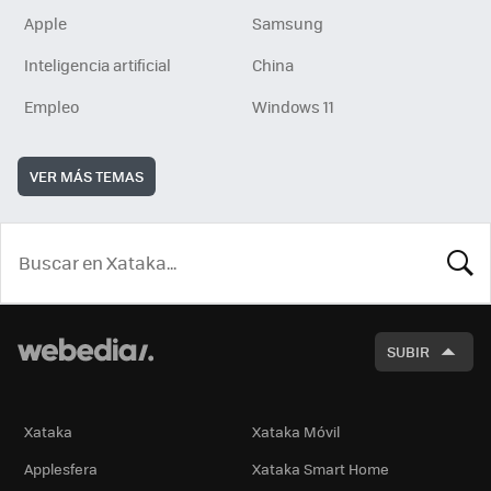
Apple
Samsung
Inteligencia artificial
China
Empleo
Windows 11
VER MÁS TEMAS
BUSCA
SUBIR
Xataka
Xataka Móvil
Applesfera
Xataka Smart Home