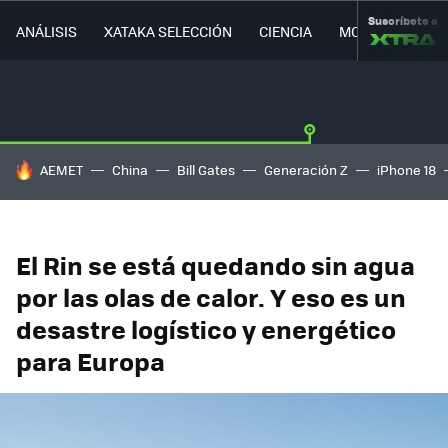
Suscríbete a
ANÁLISIS
XATAKA SELECCIÓN
CIENCIA
MOVILIDAD
HOY SE HABLA DE
AEMET
China
Bill Gates
Generación Z
iPhone 18
El Rin se está quedando sin agua
por las olas de calor. Y eso es un
desastre logístico y energético
para Europa