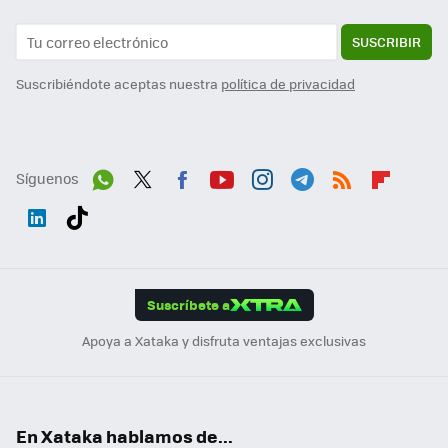
SUSCRIBIR
Suscribiéndote aceptas nuestra
política de privacidad
Síguenos
Wh
Twit
Fac
You
Inst
Tele
RSS
Flip
ats
ter
ebo
tub
agr
gra
boa
Link
Tikt
App
ok
e
am
m
rd
edI
ok
Suscríbete a
n
Apoya a Xataka y disfruta ventajas exclusivas
En Xataka hablamos de...