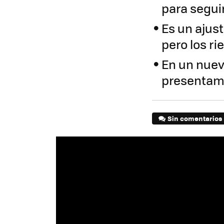
para segui
Es un ajus
pero los r
En un nuev
presentamo
Sin comentarios