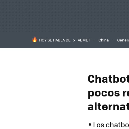
HOY SE HABLA DE
AEMET
China
Gener
Chatbot
pocos r
alterna
Los chatbo