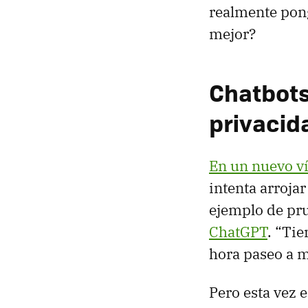
realmente pong
mejor?
Chatbots
privacid
En un nuevo v
intenta arroja
ejemplo de pru
ChatGPT
. “Tie
hora paseo a m
Pero esta vez e