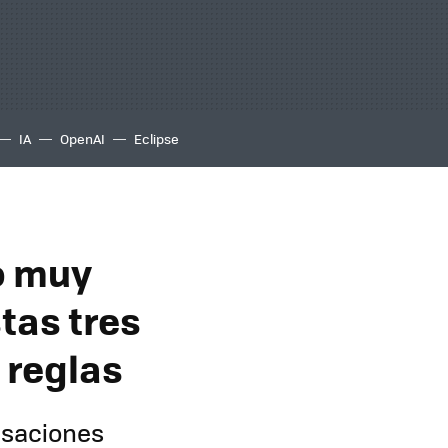
IA
OpenAI
Eclipse
o muy
tas tres
 reglas
rsaciones