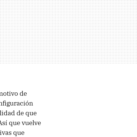
motivo de
nfiguración
ilidad de que
sí que vuelve
tivas que