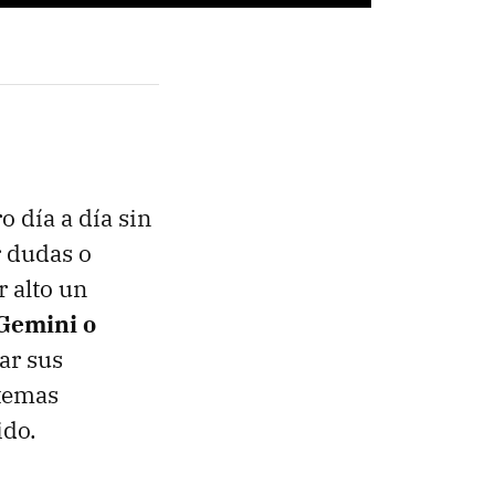
o día a día sin
r dudas o
 alto un
Gemini o
ar sus
 temas
ido.