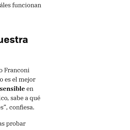
uáles funcionan
uestra
co Franconi
o es el mejor
sensible
en
ico, sabe a qué
”, confiesa.
ras probar