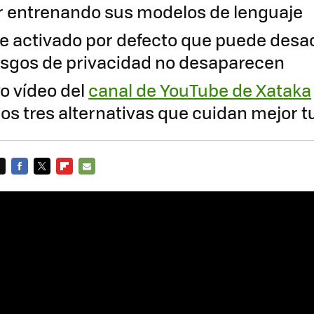
r entrenando sus modelos de lenguaje
te activado por defecto que puede desac
iesgos de privacidad no desaparecen
o vídeo del
canal de YouTube de Xataka
s tres alternativas que cuidan mejor t
FACEBOOK
TWITTER
FLIPBOARD
E-
MAIL