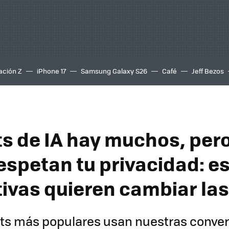
ación Z
iPhone 17
Samsung Galaxy S26
Café
Jeff Bezos
s de IA hay muchos, per
espetan tu privacidad: es
tivas quieren cambiar las
ts más populares usan nuestras conve