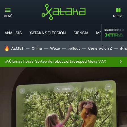
MENÚ
NUEVO
Suscríbete a
ANÁLISIS
XATAKA SELECCIÓN
CIENCIA
MOVILIDAD
HOY SE HABLA DE
AEMET
China
Waze
Fallout
Generación Z
iPh
🌿¡Últimas horas! Sorteo de robot cortacésped Mova ViAX