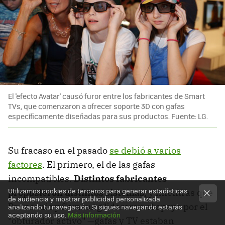
El 'efecto Avatar' causó furor entre los fabricantes de Smart
TVs, que comenzaron a ofrecer soporte 3D con gafas
específicamente diseñadas para sus productos. Fuente: LG.
Su fracaso en el pasado
se debió a varios
factores
. El primero, el de las gafas
incompatibles.
Distintos fabricantes
Utilizamos cookies de terceros para generar estadísticas
propusieron distintos sistemas
, y mientras que
de audiencia y mostrar publicidad personalizada
Panasonic y Samsung lideraron el apoyo por el
analizando tu navegación. Si sigues navegando estarás
aceptando su uso.
Más información
"obturador activo" —gafas y TV estaban