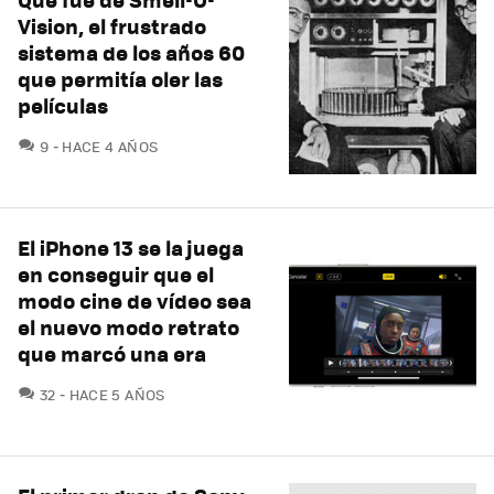
Vision, el frustrado
sistema de los años 60
que permitía oler las
películas
COMENTARIOS
9
HACE 4 AÑOS
El iPhone 13 se la juega
en conseguir que el
modo cine de vídeo sea
el nuevo modo retrato
que marcó una era
COMENTARIOS
32
HACE 5 AÑOS