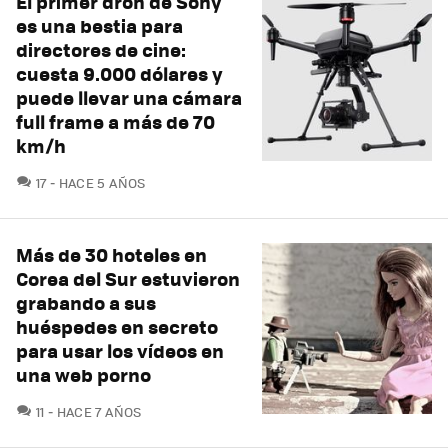
El primer dron de Sony
es una bestia para
directores de cine:
cuesta 9.000 dólares y
puede llevar una cámara
full frame a más de 70
km/h
COMENTARIOS
17
HACE 5 AÑOS
Más de 30 hoteles en
Corea del Sur estuvieron
grabando a sus
huéspedes en secreto
para usar los vídeos en
una web porno
COMENTARIOS
11
HACE 7 AÑOS