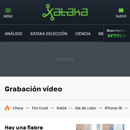
MENÚ
NUEVO
Suscríbete a
ANÁLISIS
XATAKA SELECCIÓN
CIENCIA
MOVILIDAD
Grabación vídeo
HOY SE HABLA DE
China
Tim Cook
NASA
Ola de calor
iPhone 18
Hay una fiebre