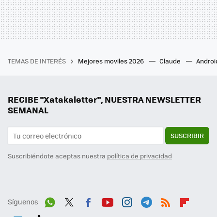
TEMAS DE INTERÉS
Mejores moviles 2026
Claude
Androi
RECIBE "Xatakaletter", NUESTRA NEWSLETTER
SEMANAL
SUSCRIBIR
Suscribiéndote aceptas nuestra
política de privacidad
Síguenos
Wh
Twit
Fac
You
Inst
Tele
RSS
Flip