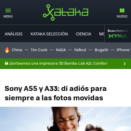
MENÚ
NUEVO
Suscríbete a
ANÁLISIS
XATAKA SELECCIÓN
CIENCIA
MOVILIDAD
HOY SE HABLA DE
China
Tim Cook
NASA
Fallout
Bugatti
iPhone 
🖨️ ¡Sorteamos una impresora 3D Bambu Lab A2L Combo!
Sony A55 y A33: di adiós para
siempre a las fotos movidas