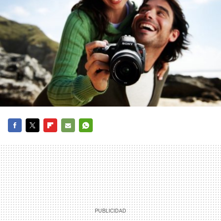
FACEBOOK
TWITTER
FLIPBOARD
E-
WHATSAPP
MAIL