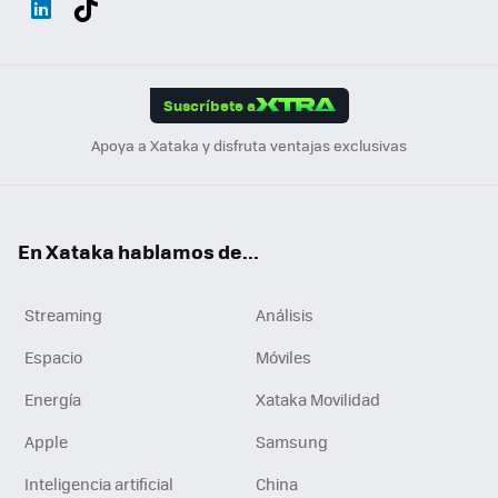
ats
ter
ebo
tub
agr
gra
boa
Link
Tikt
App
ok
e
am
m
rd
edI
ok
Suscríbete a
n
Apoya a Xataka y disfruta ventajas exclusivas
En Xataka hablamos de...
Streaming
Análisis
Espacio
Móviles
Energía
Xataka Movilidad
Apple
Samsung
Inteligencia artificial
China