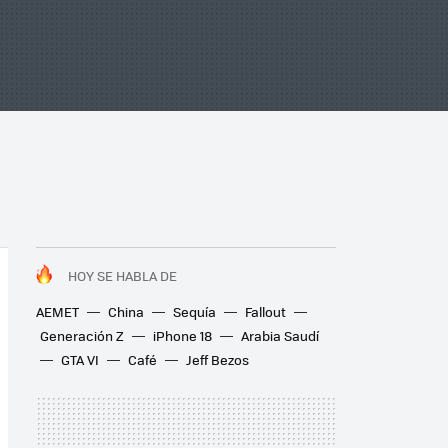
HOY SE HABLA DE
AEMET
China
Sequía
Fallout
Generación Z
iPhone 18
Arabia Saudí
GTA VI
Café
Jeff Bezos