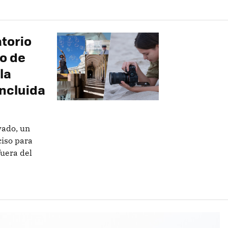
torio
o de
la
incluida
vado, un
iso para
uera del