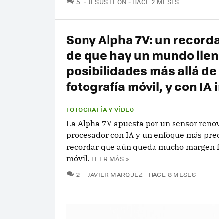
COMENTARIOS
5
JESUS LEÓN
HACE 2 MESES
Sony Alpha 7V: un recorda
de que hay un mundo llen
posibilidades más allá de 
fotografía móvil, y con IA 
FOTOGRAFÍA Y VÍDEO
La Alpha 7V apuesta por un sensor reno
procesador con IA y un enfoque más prec
recordar que aún queda mucho margen f
móvil.
LEER MÁS »
COMENTARIOS
2
JAVIER MARQUEZ
HACE 8 MESES