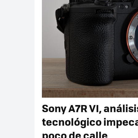
Sony A7R VI, anális
tecnológico impecab
poco de calle