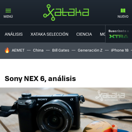
MENÚ
NUEVO
Suscríbete a
ANÁLISIS
XATAKA SELECCIÓN
CIENCIA
MOVILIDAD
HOY SE HABLA DE
AEMET
China
Bill Gates
Generación Z
iPhone 18
Sony NEX 6, análisis