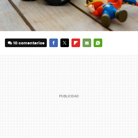
10 comentarios
FACEBOOK
TWITTER
FLIPBOARD
E-
WHATSAPP
MAIL