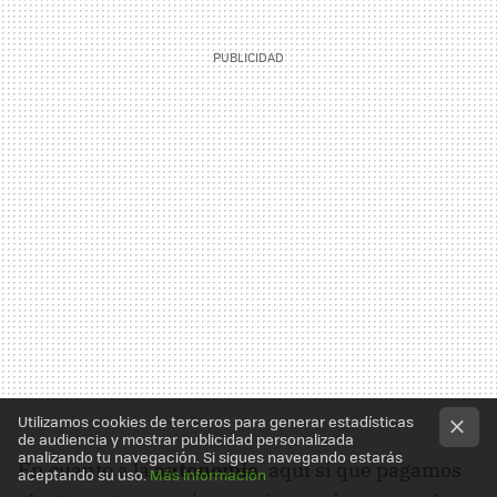
Utilizamos cookies de terceros para generar estadísticas
de audiencia y mostrar publicidad personalizada
analizando tu navegación. Si sigues navegando estarás
En cuanto a la
autonomía
, aquí sí que pagamos
aceptando su uso.
Más información