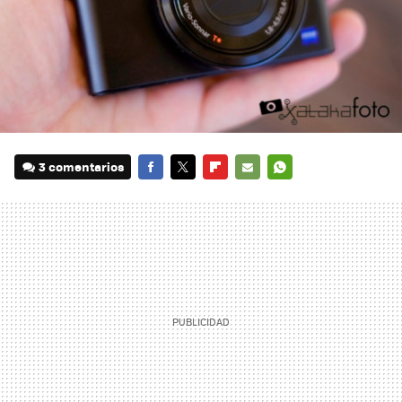
3 comentarios
FACEBOOK
TWITTER
FLIPBOARD
E-
WHATSAPP
MAIL