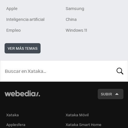
Apple
Samsung
Inteligencia artificial
China
Empleo
Windows 11
VER MÁS TEMAS
BUSCA
SUBIR
Xataka
Xataka Móvil
Applesfera
Xataka Smart Home