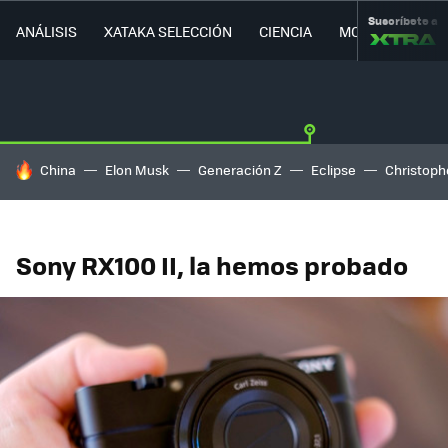
Suscríbete a
ANÁLISIS
XATAKA SELECCIÓN
CIENCIA
MOVILIDAD
HOY SE HABLA DE
China
Elon Musk
Generación Z
Eclipse
Christoph
Sony RX100 II, la hemos probado