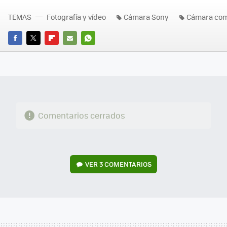
TEMAS
Fotografía y vídeo
Cámara Sony
Cámara co
FACEBOOK
TWITTER
FLIPBOARD
E-
WHATSAPP
MAIL
Comentarios cerrados
VER
3 COMENTARIOS