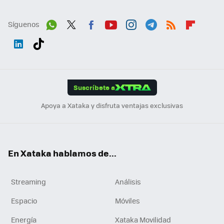
Síguenos
Wh
Twit
Fac
You
Inst
Tele
RSS
Flip
ats
ter
ebo
tub
agr
gra
boa
Link
Tikt
App
ok
e
am
m
rd
edI
ok
Suscríbete a
n
Apoya a Xataka y disfruta ventajas exclusivas
En Xataka hablamos de...
Streaming
Análisis
Espacio
Móviles
Energía
Xataka Movilidad