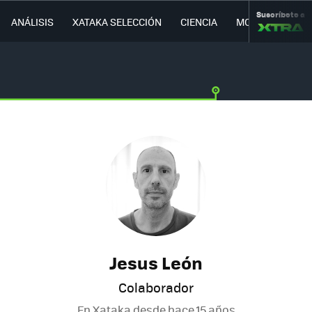
Suscríbete a
ANÁLISIS
XATAKA SELECCIÓN
CIENCIA
MOVILIDAD
Jesus León
Colaborador
En Xataka desde
hace 15 años