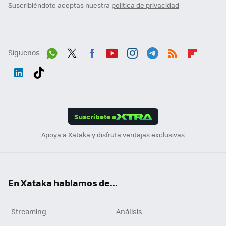
Suscribiéndote aceptas nuestra
política de privacidad
Síguenos
Wh
Twit
Fac
You
Inst
Tele
RSS
Flip
ats
ter
ebo
tub
agr
gra
boa
Link
Tikt
App
ok
e
am
m
rd
edI
ok
Suscríbete a
n
Apoya a Xataka y disfruta ventajas exclusivas
En Xataka hablamos de...
Streaming
Análisis