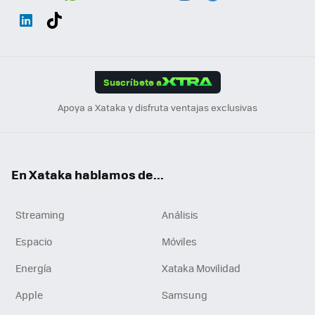
Wh
Twit
Fac
You
Inst
Tele
RSS
Flip
ats
ter
ebo
tub
agr
gra
boa
Link
Tikt
App
ok
e
am
m
rd
edI
ok
Suscríbete a
n
Apoya a Xataka y disfruta ventajas exclusivas
En Xataka hablamos de...
Streaming
Análisis
Espacio
Móviles
Energía
Xataka Movilidad
Apple
Samsung