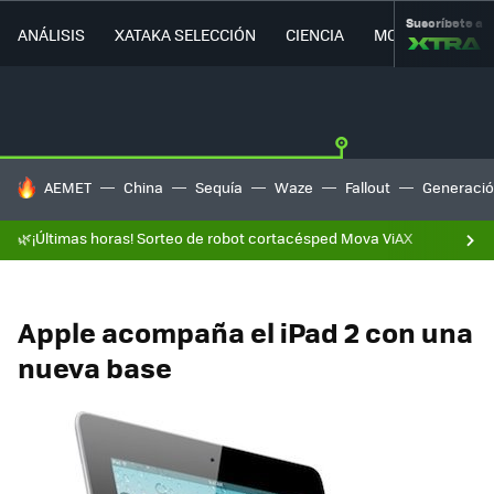
Suscríbete a
ANÁLISIS
XATAKA SELECCIÓN
CIENCIA
MOVILIDAD
HOY SE HABLA DE
AEMET
China
Sequía
Waze
Fallout
Generació
🌿¡Últimas horas! Sorteo de robot cortacésped Mova ViAX
Apple acompaña el iPad 2 con una
nueva base