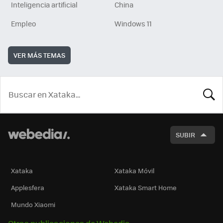
Inteligencia artificial
China
Empleo
Windows 11
VER MÁS TEMAS
BUSCA
SUBIR
Xataka
Xataka Móvil
Applesfera
Xataka Smart Home
Mundo Xiaomi