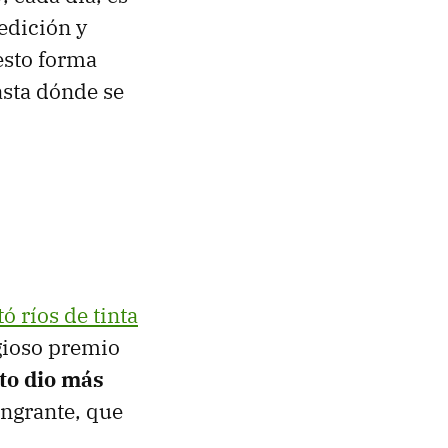
 edición y
esto forma
sta dónde se
tó ríos de tinta
igioso premio
to dio más
angrante, que