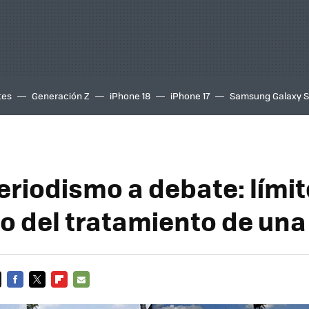
tes
Generación Z
iPhone 18
iPhone 17
Samsung Galaxy 
eriodismo a debate: límit
o del tratamiento de un
FACEBOOK
TWITTER
FLIPBOARD
E-