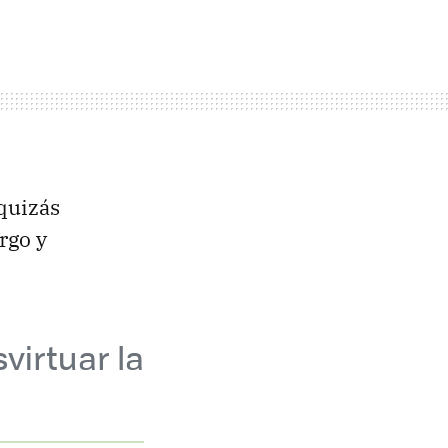
quizás
argo y
virtuar la