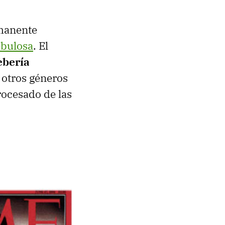
rmanente
bulosa
. El
ebería
 otros géneros
rocesado de las