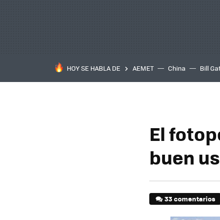
HOY SE HABLA DE
AEMET
China
Bill Ga
El fotop
buen us
33 comentarios