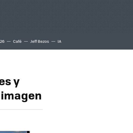
S26
Café
Jeff Bezos
IA
es y
a imagen