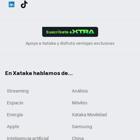
Wh
Twit
Fac
You
Inst
Tele
RSS
Flip
ats
ter
ebo
tub
agr
gra
boa
Link
Tikt
App
ok
e
am
m
rd
edI
ok
Suscríbete a
n
Apoya a Xataka y disfruta ventajas exclusivas
En Xataka hablamos de...
Streaming
Análisis
Espacio
Móviles
Energía
Xataka Movilidad
Apple
Samsung
Inteligencia artificial
China