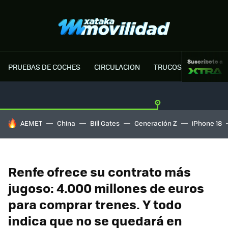
Suscríbete a
PRUEBAS DE COCHES
CIRCULACION
TRUCOS MOTOR
HOY SE HABLA DE
AEMET
China
Bill Gates
Generación Z
iPhone 18
Renfe ofrece su contrato más
jugoso: 4.000 millones de euros
para comprar trenes. Y todo
indica que no se quedará en