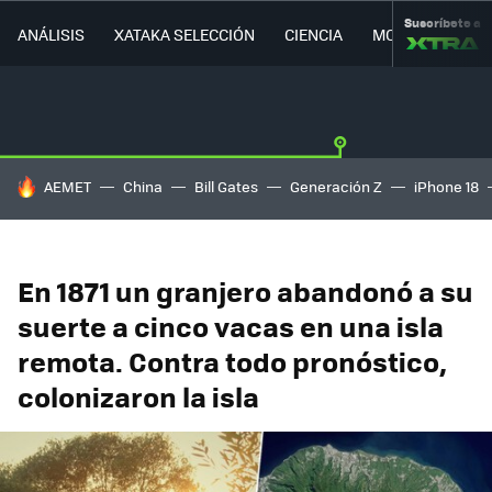
Suscríbete a
ANÁLISIS
XATAKA SELECCIÓN
CIENCIA
MOVILIDAD
HOY SE HABLA DE
AEMET
China
Bill Gates
Generación Z
iPhone 18
En 1871 un granjero abandonó a su
suerte a cinco vacas en una isla
remota. Contra todo pronóstico,
colonizaron la isla