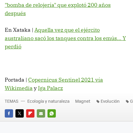
"bomba de relojería" que explotó 200 años
después
En Xataka |
Aquella vez que el ejército
australiano sacó los tanques contra los emús... Y
perdió
Portada |
Copernicus Sentinel 2021 vía
Wikimedia
y
Iga Palacz
TEMAS
Ecología y naturaleza
Magnet
Evolución
G
FACEBOOK
TWITTER
FLIPBOARD
E-
WHATSAPP
MAIL