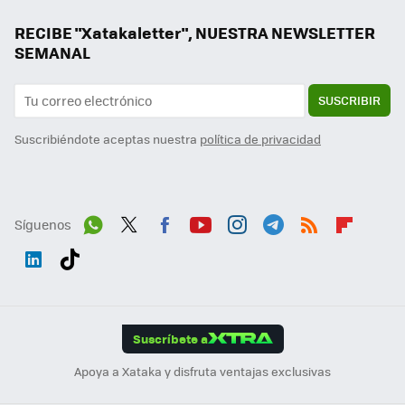
RECIBE "Xatakaletter", NUESTRA NEWSLETTER
SEMANAL
SUSCRIBIR
Suscribiéndote aceptas nuestra
política de privacidad
Síguenos
Wh
Twit
Fac
You
Inst
Tele
RSS
Flip
ats
ter
ebo
tub
agr
gra
boa
Link
Tikt
App
ok
e
am
m
rd
edI
ok
Suscríbete a
n
Apoya a Xataka y disfruta ventajas exclusivas