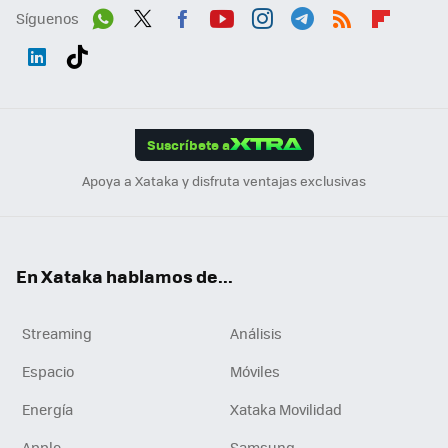
Síguenos
Wh
Twit
Fac
You
Inst
Tele
RSS
Flip
ats
ter
ebo
tub
agr
gra
boa
Link
Tikt
App
ok
e
am
m
rd
edI
ok
Suscríbete a
n
Apoya a Xataka y disfruta ventajas exclusivas
En Xataka hablamos de...
Streaming
Análisis
Espacio
Móviles
Energía
Xataka Movilidad
Apple
Samsung