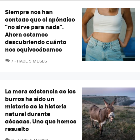
Siempre nos han
contado que el apéndice
"no sirve para nada".
Ahora estamos
descubriendo cuánto
nos equivocábamos
COMENTARIOS
7
HACE 5 MESES
La mera existencia de los
burros ha sido un
misterio de la historia
natural durante
décadas. Uno que hemos
resuelto
COMENTARIOS