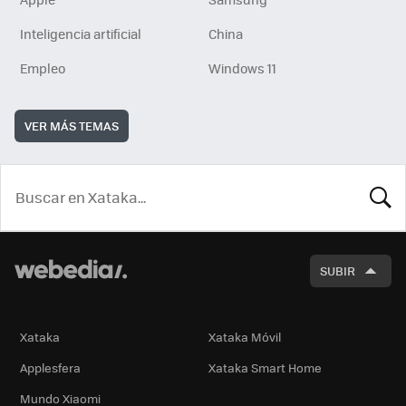
Inteligencia artificial
China
Empleo
Windows 11
VER MÁS TEMAS
BUSCA
SUBIR
Xataka
Xataka Móvil
Applesfera
Xataka Smart Home
Mundo Xiaomi