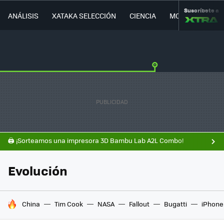
Suscríbete a
ANÁLISIS
XATAKA SELECCIÓN
CIENCIA
MOVILIDAD
🖨️ ¡Sorteamos una impresora 3D Bambu Lab A2L Combo!
Evolución
HOY SE HABLA DE
China
Tim Cook
NASA
Fallout
Bugatti
iPhone 