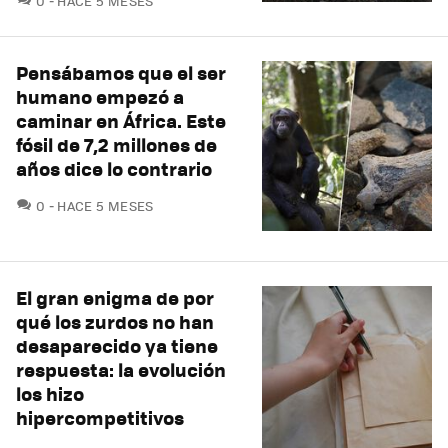
0
HACE 5 MESES
Pensábamos que el ser
humano empezó a
caminar en África. Este
fósil de 7,2 millones de
años dice lo contrario
COMENTARIOS
0
HACE 5 MESES
El gran enigma de por
qué los zurdos no han
desaparecido ya tiene
respuesta: la evolución
los hizo
hipercompetitivos