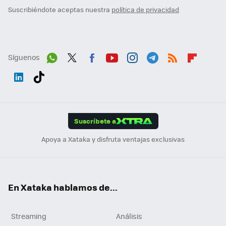
Suscribiéndote aceptas nuestra
política de privacidad
Síguenos
Wh
Twit
Fac
You
Inst
Tele
RSS
Flip
ats
ter
ebo
tub
agr
gra
boa
Link
Tikt
App
ok
e
am
m
rd
edI
ok
Suscríbete a
n
Apoya a Xataka y disfruta ventajas exclusivas
En Xataka hablamos de...
Streaming
Análisis