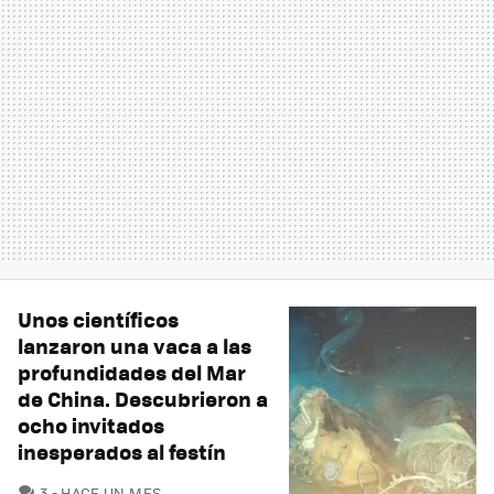
Unos científicos
lanzaron una vaca a las
profundidades del Mar
de China. Descubrieron a
ocho invitados
inesperados al festín
COMENTARIOS
3
HACE UN MES