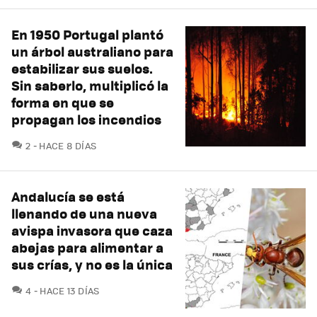
En 1950 Portugal plantó
un árbol australiano para
estabilizar sus suelos.
Sin saberlo, multiplicó la
forma en que se
propagan los incendios
COMENTARIOS
2
HACE 8 DÍAS
Andalucía se está
llenando de una nueva
avispa invasora que caza
abejas para alimentar a
sus crías, y no es la única
COMENTARIOS
4
HACE 13 DÍAS