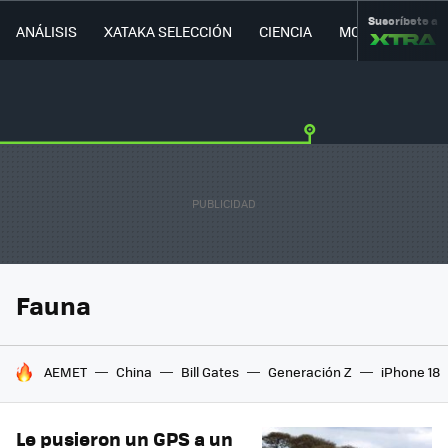
Suscríbete a
ANÁLISIS
XATAKA SELECCIÓN
CIENCIA
MOVILIDAD
Fauna
HOY SE HABLA DE
AEMET
China
Bill Gates
Generación Z
iPhone 18
Le pusieron un GPS a un