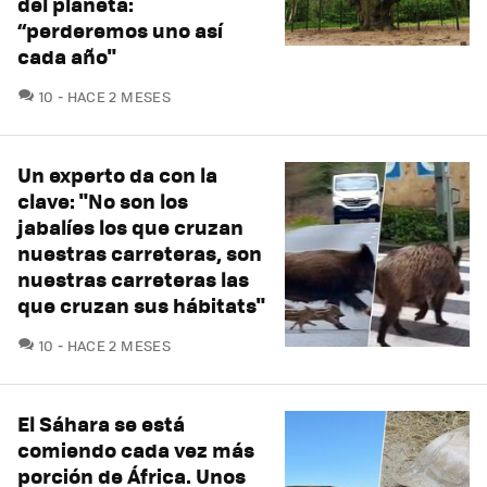
del planeta:
“perderemos uno así
cada año"
COMENTARIOS
10
HACE 2 MESES
Un experto da con la
clave: "No son los
jabalíes los que cruzan
nuestras carreteras, son
nuestras carreteras las
que cruzan sus hábitats"
COMENTARIOS
10
HACE 2 MESES
El Sáhara se está
comiendo cada vez más
porción de África. Unos