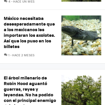
COMENTARIOS
4
HACE UN MES
México necesitaba
desesperadamente que
a los mexicanos les
importaran los axolotes.
Así que los puso en los
billetes
COMENTARIOS
1
HACE 2 MESES
El árbol milenario de
Robin Hood aguantó
guerras, reyes y
leyendas. No ha podido
con el principal enemigo