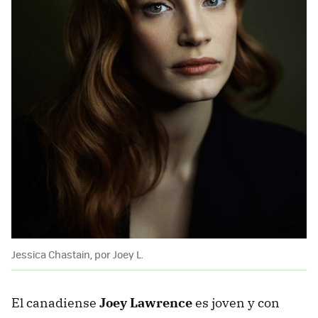
Jessica Chastain, por Joey L.
El canadiense
Joey Lawrence
es joven y con