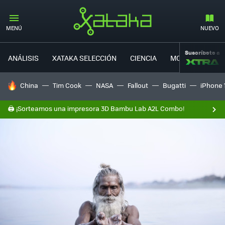
MENÚ
NUEVO
Suscríbete a
ANÁLISIS
XATAKA SELECCIÓN
CIENCIA
MOVILIDAD
HOY SE HABLA DE
China
Tim Cook
NASA
Fallout
Bugatti
iPhone 
🖨️ ¡Sorteamos una impresora 3D Bambu Lab A2L Combo!