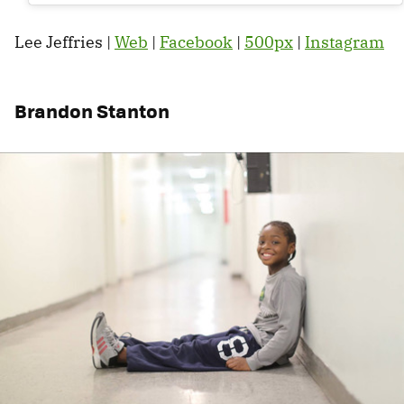
Lee Jeffries |
Web
|
Facebook
|
500px
|
Instagram
Brandon Stanton