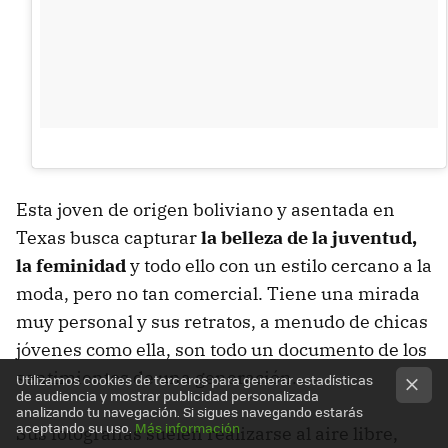
Esta joven de origen boliviano y asentada en
Texas busca capturar
la belleza de la juventud,
la feminidad
y todo ello con un estilo cercano a la
moda, pero no tan comercial. Tiene una mirada
muy personal y sus retratos, a menudo de chicas
jóvenes como ella, son todo un documento de los
sentimientos de una generación.
Utilizamos cookies de terceros para generar estadísticas
de audiencia y mostrar publicidad personalizada
analizando tu navegación. Si sigues navegando estarás
aceptando su uso.
Más información
Sus fotografías suelen realizarse al aire libre,