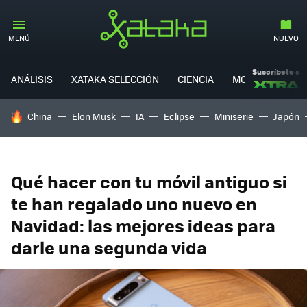
MENÚ
NUEVO
Suscríbete a
ANÁLISIS
XATAKA SELECCIÓN
CIENCIA
MOVILIDAD
HOY SE HABLA DE
China
Elon Musk
IA
Eclipse
Miniserie
Japón
Qué hacer con tu móvil antiguo si
te han regalado uno nuevo en
Navidad: las mejores ideas para
darle una segunda vida