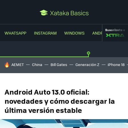
Suscríbete a
WHATSAPP
INSTAGRAM
WINDOWS
ANDROID
TRUC
HOY SE HABLA DE
AEMET
China
Bill Gates
Generación Z
iPhone 18
Android Auto 13.0 oficial:
novedades y cómo descargar la
última versión estable