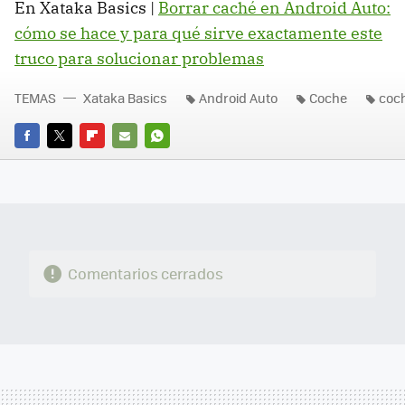
En Xataka Basics |
Borrar caché en Android Auto:
cómo se hace y para qué sirve exactamente este
truco para solucionar problemas
TEMAS
Xataka Basics
Android Auto
Coche
coc
FACEBOOK
TWITTER
FLIPBOARD
E-
WHATSAPP
MAIL
Comentarios cerrados