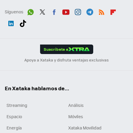
Síguenos
Wh
Twit
Fac
You
Inst
Tele
RSS
Flip
ats
ter
ebo
tub
agr
gra
boa
Link
Tikt
App
ok
e
am
m
rd
edI
ok
Suscríbete a
n
Apoya a Xataka y disfruta ventajas exclusivas
En Xataka hablamos de...
Streaming
Análisis
Espacio
Móviles
Energía
Xataka Movilidad