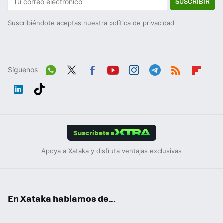
SUSCRIBIR
Suscribiéndote aceptas nuestra
política de privacidad
Síguenos
Wh
Twit
Fac
You
Inst
Tele
RSS
Flip
ats
ter
ebo
tub
agr
gra
boa
Link
Tikt
App
ok
e
am
m
rd
edIn
ok
Suscríbete a
Apoya a Xataka y disfruta ventajas exclusivas
En Xataka hablamos de...