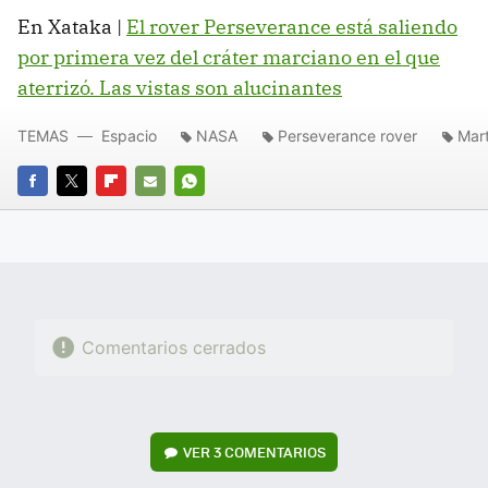
En Xataka |
El rover Perseverance está saliendo
por primera vez del cráter marciano en el que
aterrizó. Las vistas son alucinantes
TEMAS
Espacio
NASA
Perseverance rover
Mar
FACEBOOK
TWITTER
FLIPBOARD
E-
WHATSAPP
MAIL
Comentarios cerrados
VER
3 COMENTARIOS