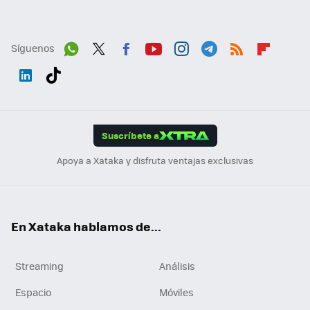
Síguenos
Wh
Twit
Fac
You
Inst
Tele
RSS
Flip
ats
ter
ebo
tub
agr
gra
boa
Link
Tikt
App
ok
e
am
m
rd
edI
ok
Suscríbete a
n
Apoya a Xataka y disfruta ventajas exclusivas
En Xataka hablamos de...
Streaming
Análisis
Espacio
Móviles