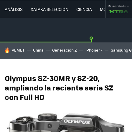
Suscríbete a
ANÁLISIS
XATAKA SELECCIÓN
CIENCIA
MOVILIDAD
HOY SE HABLA DE
AEMET
China
Generación Z
iPhone 17
Samsung G
Olympus SZ-30MR y SZ-20,
ampliando la reciente serie SZ
con Full HD