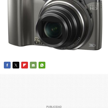
FACEBOOK
TWITTER
FLIPBOARD
E-
WHATSAPP
MAIL