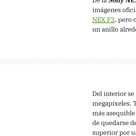
De la
Sony NE
imágenes ofici
NEX F3
, pero 
un anillo alre
Del interior se
megapíxeles. T
más asequible 
de quedarse de
superior por 