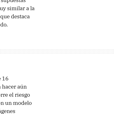
 supuestas
y similar a la
 que destaca
ido.
e 16
a hacer aún
re el riesgo
con un modelo
ágenes