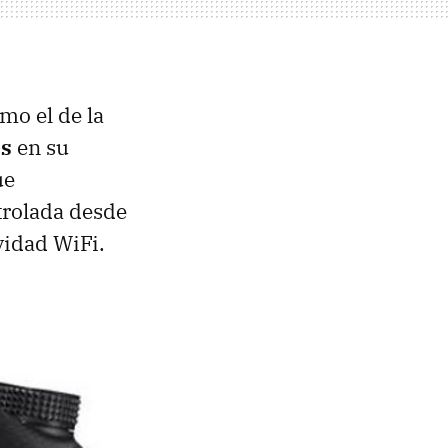
mo el de la
es
en su
ue
trolada desde
vidad WiFi.