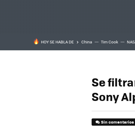
HOY SE HABLA DE
China
Tim Cook
NAS
Se filt
Sony Al
Sin comentarios