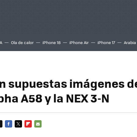
A
Ola de calor
iPhone 18
iPhone Air
iPhone 17
Arabia
ran supuestas imágenes de
pha A58 y la NEX 3-N
FACEBOOK
TWITTER
FLIPBOARD
E-