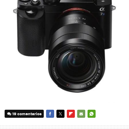
19 comentarios
FACEBOOK
TWITTER
FLIPBOARD
E-
WHATSAPP