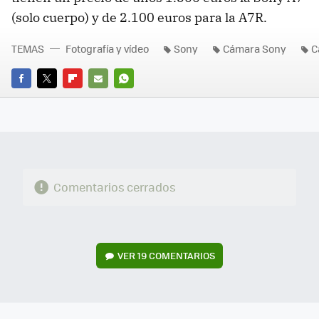
(solo cuerpo) y de 2.100 euros para la A7R.
TEMAS
Fotografía y vídeo
Sony
Cámara Sony
C
FACEBOOK
TWITTER
FLIPBOARD
E-
WHATSAPP
MAIL
Comentarios cerrados
VER
19 COMENTARIOS