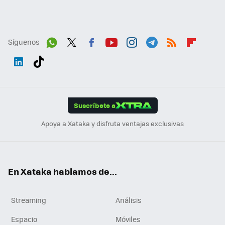
Síguenos
Wh
Twit
Fac
You
Inst
Tele
RSS
Flip
ats
ter
ebo
tub
agr
gra
boa
Link
Tikt
App
ok
e
am
m
rd
edI
ok
Suscríbete a
n
Apoya a Xataka y disfruta ventajas exclusivas
En Xataka hablamos de...
Streaming
Análisis
Espacio
Móviles