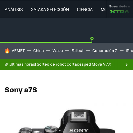
Suscríbete a
ANÁLISIS
XATAKA SELECCIÓN
CIENCIA
MOVILIDAD
HOY SE HABLA DE
AEMET
China
Waze
Fallout
Generación Z
iPh
🌿¡Últimas horas! Sorteo de robot cortacésped Mova ViAX
Sony a7S