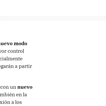
nuevo modo
yor control
ecialmente
garán a partir
, con un
nuevo
ambién en la
xión a los