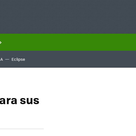
IA
Eclipse
ara sus