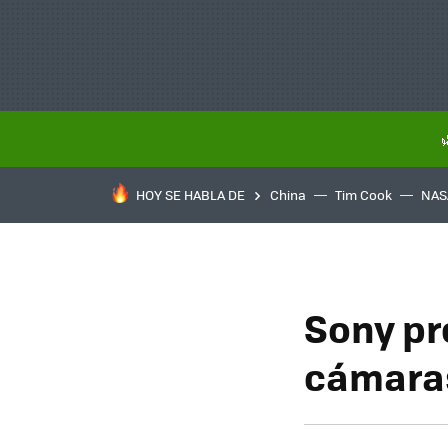
HOY SE HABLA DE
China
Tim Cook
NAS
Sony pr
cámara