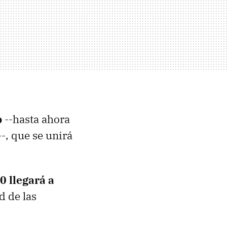
p
--hasta ahora
-, que se unirá
.
 llegará a
d de las