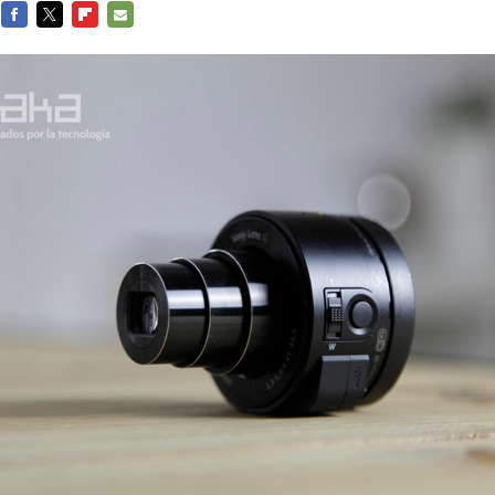
FACEBOOK
TWITTER
FLIPBOARD
E-
MAIL