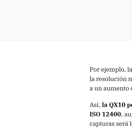
Por ejemplo, l
la resolución 
a un aumento d
Así,
la QX10 p
ISO 12400
, a
capturas será 