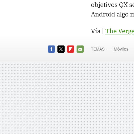
objetivos QX s
Android algo m
Vía |
The Verg
TEMAS
Móviles
QX100
FACEBOOK
TWITTER
FLIPBOARD
E-
MAIL