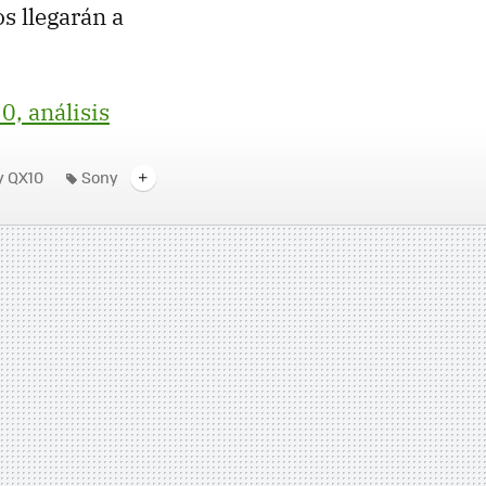
s llegarán a
, análisis
y QX10
Sony