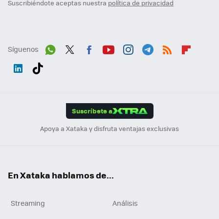
Suscribiéndote aceptas nuestra
política de privacidad
Síguenos
Wh
Twit
Fac
You
Inst
Tele
RSS
Flip
ats
ter
ebo
tub
agr
gra
boa
Link
Tikt
App
ok
e
am
m
rd
edI
ok
Suscríbete a
n
Apoya a Xataka y disfruta ventajas exclusivas
En Xataka hablamos de...
Streaming
Análisis