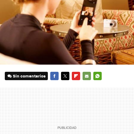
Sin comentarios
FACEBOOK
TWITTER
FLIPBOARD
E-
WHATSAPP
MAIL