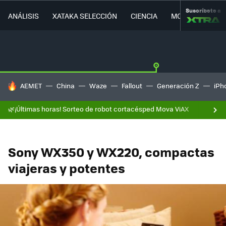
Suscríbete a
ANÁLISIS
XATAKA SELECCIÓN
CIENCIA
MOVILIDAD
HOY SE HABLA DE
AEMET
China
Waze
Fallout
Generación Z
iPh
🌿¡Últimas horas! Sorteo de robot cortacésped Mova ViAX
Sony WX350 y WX220, compactas
viajeras y potentes