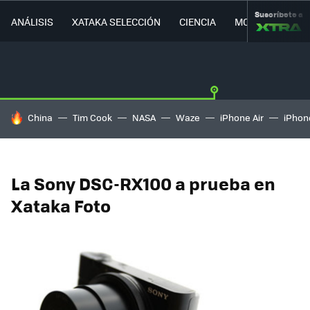
Suscríbete a
ANÁLISIS
XATAKA SELECCIÓN
CIENCIA
MOVILIDAD
HOY SE HABLA DE
China
Tim Cook
NASA
Waze
iPhone Air
iPhone
La Sony DSC-RX100 a prueba en
Xataka Foto