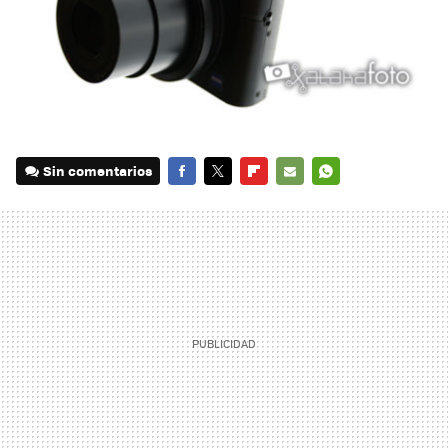
Sin comentarios
FACEBOOK
TWITTER
FLIPBOARD
E-
WHATSAPP
MAIL