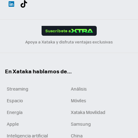
Wh
Twit
Fac
You
Inst
Tele
RSS
Flip
ats
ter
ebo
tub
agr
gra
boa
Link
Tikt
App
ok
e
am
m
rd
edI
ok
Suscríbete a
n
Apoya a Xataka y disfruta ventajas exclusivas
En Xataka hablamos de...
Streaming
Análisis
Espacio
Móviles
Energía
Xataka Movilidad
Apple
Samsung
Inteligencia artificial
China