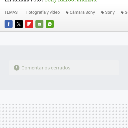
TEMAS
Fotografía y vídeo
Cámara Sony
Sony
S
FACEBOOK
TWITTER
FLIPBOARD
E-
WHATSAPP
MAIL
Comentarios cerrados