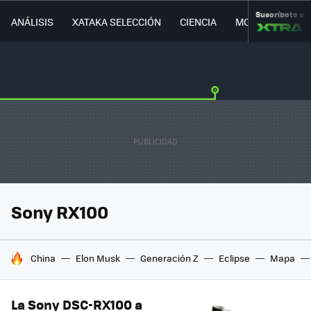
Suscríbete a
ANÁLISIS
XATAKA SELECCIÓN
CIENCIA
MOVILIDAD
Sony RX100
HOY SE HABLA DE
China
Elon Musk
Generación Z
Eclipse
Mapa
La Sony DSC-RX100 a