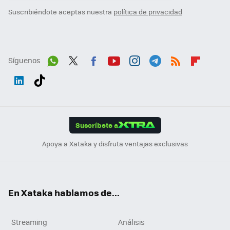
Suscribiéndote aceptas nuestra
política de privacidad
Síguenos
Wh
Twit
Fac
You
Inst
Tele
RSS
Flip
ats
ter
ebo
tub
agr
gra
boa
Link
Tikt
App
ok
e
am
m
rd
edI
ok
Suscríbete a
n
Apoya a Xataka y disfruta ventajas exclusivas
En Xataka hablamos de...
Streaming
Análisis