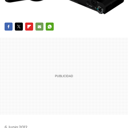
FACEBOOK
TWITTER
FLIPBOARD
E-
WHATSAPP
MAIL
6 Junio 2012