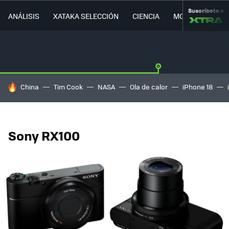
Suscríbete a
ANÁLISIS
XATAKA SELECCIÓN
CIENCIA
MOVILIDAD
HOY SE HABLA DE
China
Tim Cook
NASA
Ola de calor
iPhone 18
Sony RX100