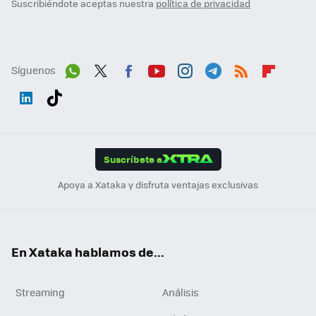
Suscribiéndote aceptas nuestra
política de privacidad
Síguenos
Wh
Twit
Fac
You
Inst
Tele
RSS
Flip
ats
ter
ebo
tub
agr
gra
boa
Link
Tikt
App
ok
e
am
m
rd
edI
ok
Suscríbete a
n
Apoya a Xataka y disfruta ventajas exclusivas
En Xataka hablamos de...
Streaming
Análisis