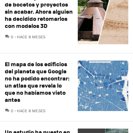
de bocetos y proyectos
sin acabar. Ahora alguien
ha decidido retomarlos
con modelos 3D
COMENTARIOS
0
HACE 8 MESES
El mapa de los edificios
del planeta que Google
no ha podido encontrar:
un atlas que revela lo
que no habíamos visto
antes
COMENTARIOS
0
HACE 8 MESES
Un estudio ha puesto en