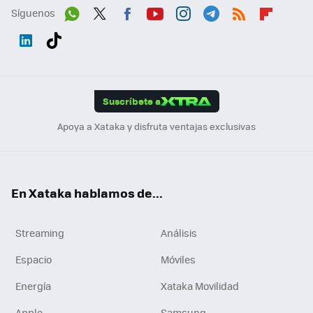
Síguenos
Wh
Twit
Fac
You
Inst
Tele
RSS
Flip
ats
ter
ebo
tub
agr
gra
boa
Link
Tikt
App
ok
e
am
m
rd
edI
ok
Suscríbete a
n
Apoya a Xataka y disfruta ventajas exclusivas
En Xataka hablamos de...
Streaming
Análisis
Espacio
Móviles
Energía
Xataka Movilidad
Apple
Samsung