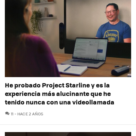
He probado Project Starline y es la
experiencia más alucinante que he
tenido nunca con una videollamada
COMENTARIOS
11
HACE 2 AÑOS