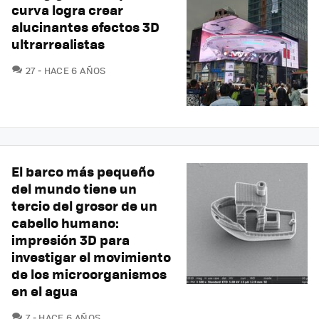
curva logra crear
alucinantes efectos 3D
ultrarrealistas
COMENTARIOS
27
HACE 6 AÑOS
El barco más pequeño
del mundo tiene un
tercio del grosor de un
cabello humano:
impresión 3D para
investigar el movimiento
de los microorganismos
en el agua
COMENTARIOS
7
HACE 6 AÑOS