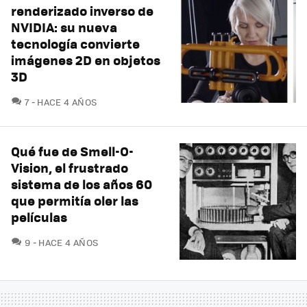
renderizado inverso de
NVIDIA: su nueva
tecnología convierte
imágenes 2D en objetos
3D
COMENTARIOS
7
HACE 4 AÑOS
Qué fue de Smell-O-
Vision, el frustrado
sistema de los años 60
que permitía oler las
películas
COMENTARIOS
9
HACE 4 AÑOS