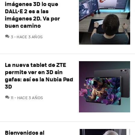
imágenes 3D lo que
DALL-E 2 es a las
imágenes 2D. Va por
buen camino
COMENTARIOS
3
HACE 3 AÑOS
La nueva tablet de ZTE
permite ver en 3D sin
gafas: así es la Nubia Pad
3D
COMENTARIOS
11
HACE 3 AÑOS
Bienvenidos al