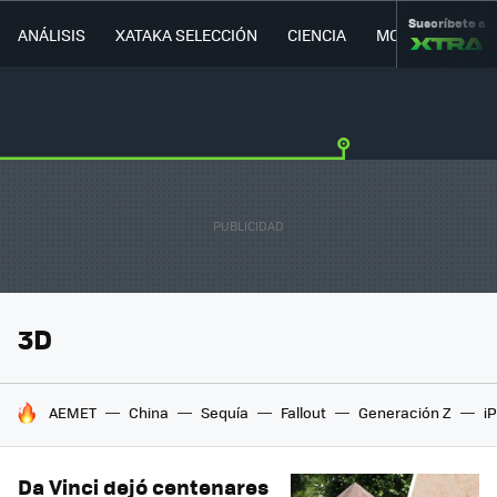
Suscríbete a
ANÁLISIS
XATAKA SELECCIÓN
CIENCIA
MOVILIDAD
3D
HOY SE HABLA DE
AEMET
China
Sequía
Fallout
Generación Z
i
Da Vinci dejó centenares