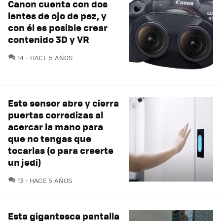
Canon cuenta con dos
lentes de ojo de pez, y
con él es posible crear
contenido 3D y VR
COMENTARIOS
14
HACE 5 AÑOS
Este sensor abre y cierra
puertas corredizas al
acercar la mano para
que no tengas que
tocarlas (o para creerte
un jedi)
COMENTARIOS
13
HACE 5 AÑOS
Esta gigantesca pantalla