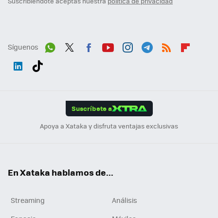
Suscribiéndote aceptas nuestra
política de privacidad
Síguenos
Wh
Twit
Fac
You
Inst
Tele
RSS
Flip
ats
ter
ebo
tub
agr
gra
boa
Link
Tikt
App
ok
e
am
m
rd
edI
ok
Suscríbete a
n
Apoya a Xataka y disfruta ventajas exclusivas
En Xataka hablamos de...
Streaming
Análisis