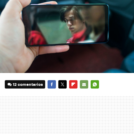
12 comentarios
FACEBOOK
TWITTER
FLIPBOARD
E-
WHATSAPP
MAIL