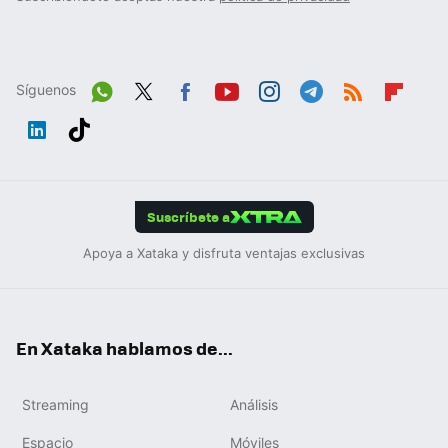
Síguenos
Wh
Twit
Fac
You
Inst
Tele
RSS
Flip
ats
ter
ebo
tub
agr
gra
boa
Link
Tikt
App
ok
e
am
m
rd
edIn
ok
Suscríbete a
Apoya a Xataka y disfruta ventajas exclusivas
En Xataka hablamos de...
Streaming
Análisis
Espacio
Móviles