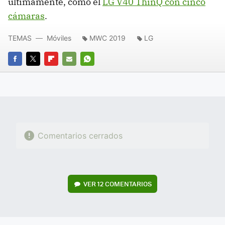
últimamente, como el
LG V40 ThinQ con cinco
cámaras
.
TEMAS
Móviles
MWC 2019
LG
FACEBOOK
TWITTER
FLIPBOARD
E-
WHATSAPP
MAIL
Comentarios cerrados
VER
12 COMENTARIOS