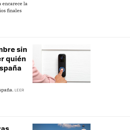
 encarece la
ios finales
imbre sin
r quién
 España
España.
LEER
zas