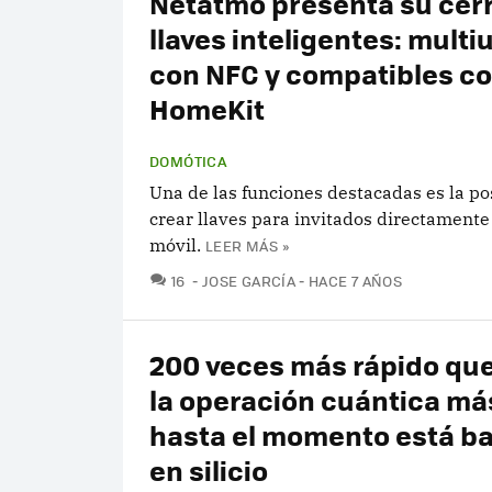
Netatmo presenta su cer
llaves inteligentes: multi
con NFC y compatibles c
HomeKit
DOMÓTICA
Una de las funciones destacadas es la po
crear llaves para invitados directamente
móvil.
LEER MÁS »
COMENTARIOS
16
JOSE GARCÍA
HACE 7 AÑOS
200 veces más rápido qu
la operación cuántica má
hasta el momento está b
en silicio