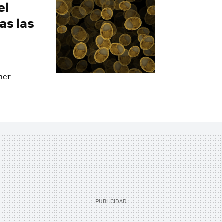
el
as las
mer