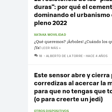
duras": por qué el cemen
dominando el urbanismo
pleno 2022
XATAKA MOVILIDAD
¿Qué queremos? ¡Árboles! ¿Cuándo los 
¡Ya!
LEER MÁS »
COMENTARIOS
18
ALBERTO DE LA TORRE
HACE 4 AÑOS
Este sensor abre y cierra
corredizas al acercar la
para que no tengas que t
(o para creerte un jedi)
OTROS DISPOSITIVOS