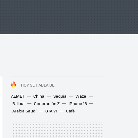
HOY SE HABLA DE
AEMET
China
Sequía
Waze
Fallout
Generación Z
iPhone 18
Arabia Saudí
GTA VI
Café