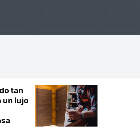
do tan
 un lujo
asa