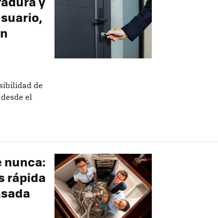
radura y
usuario,
on
sibilidad de
 desde el
e nunca:
s rápida
asada