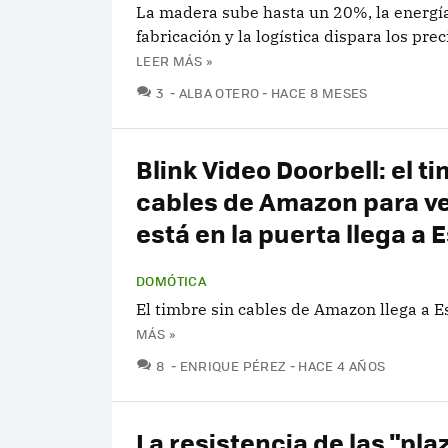
La madera sube hasta un 20%, la energía
fabricación y la logística dispara los prec
LEER MÁS »
COMENTARIOS
3
ALBA OTERO
HACE 8 MESES
Blink Video Doorbell: el t
cables de Amazon para ve
está en la puerta llega a
DOMÓTICA
El timbre sin cables de Amazon llega a 
MÁS »
COMENTARIOS
8
ENRIQUE PÉREZ
HACE 4 AÑOS
La resistencia de las "pla