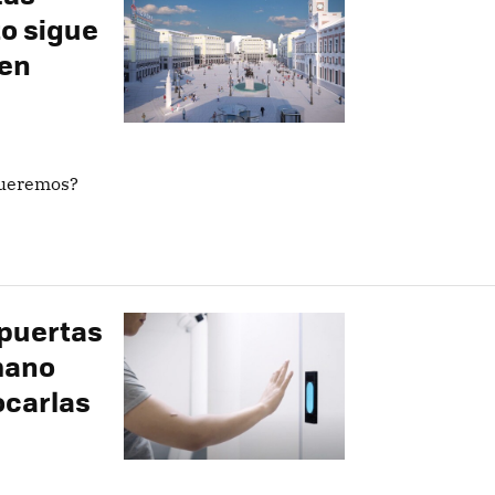
to sigue
 en
queremos?
 puertas
 mano
ocarlas