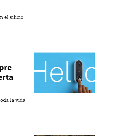
 el silicio
pre
erta
toda la vida