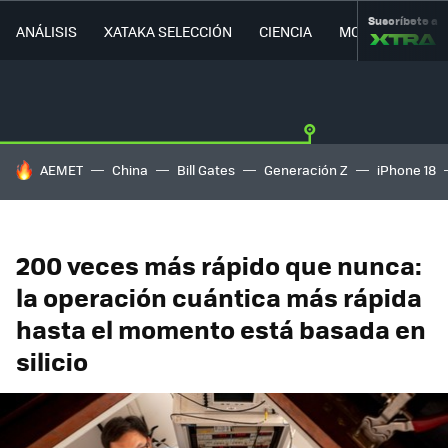
Suscríbete a
ANÁLISIS
XATAKA SELECCIÓN
CIENCIA
MOVILIDAD
HOY SE HABLA DE
AEMET
China
Bill Gates
Generación Z
iPhone 18
200 veces más rápido que nunca:
la operación cuántica más rápida
hasta el momento está basada en
silicio