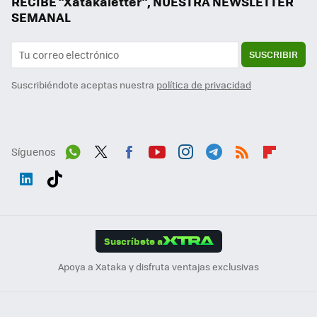
RECIBE "Xatakaletter", NUESTRA NEWSLETTER
SEMANAL
SUSCRIBIR
Suscribiéndote aceptas nuestra
política de privacidad
Síguenos
Wh
Twit
Fac
You
Inst
Tele
RSS
Flip
ats
ter
ebo
tub
agr
gra
boa
Link
Tikt
App
ok
e
am
m
rd
edI
ok
Suscríbete a
n
Apoya a Xataka y disfruta ventajas exclusivas