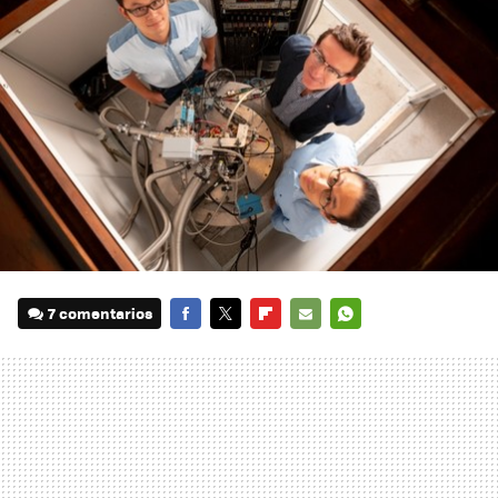
7 comentarios
FACEBOOK
TWITTER
FLIPBOARD
E-
WHATSAPP
MAIL