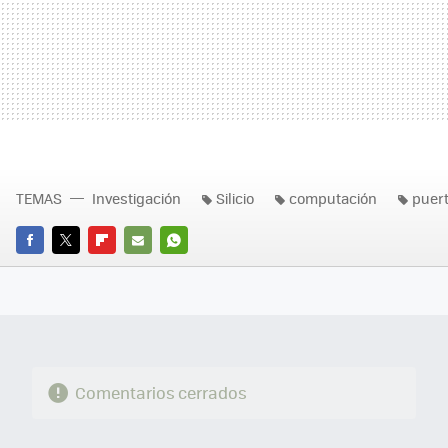
TEMAS
Investigación
Silicio
computación
puer
FACEBOOK
TWITTER
FLIPBOARD
E-
WHATSAPP
MAIL
Comentarios cerrados