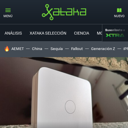
MENÚ
NUEVO
Suscríbete a
ANÁLISIS
XATAKA SELECCIÓN
CIENCIA
MOVILIDAD
HOY SE HABLA DE
AEMET
China
Sequía
Fallout
Generación Z
iP