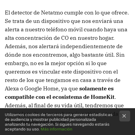
El detector de Netatmo cumple con lo que ofrece.
Se trata de un dispositivo que nos enviará una
alerta a nuestro teléfono móvil cuando haya una
alta concentración de CO en nuestro hogar.
Además, nos alertará independientemente de
dónde nos encontremos, algo bastante útil. Sin
embargo, no es la mejor opción si lo que
queremos es vincular este dispositivo con el
resto de los que tengamos en casa a través de
Alexa o Google Home, ya que
solamente es
compatible con el ecosistema de HomeKit
.
Además, al final de su vida útil, tendremos que
reemplazarlo, pues su batería está integrada y
Utilizamos cookies de terceros para generar estadísticas
de audiencia y mostrar publicidad personalizada
no podremos cambiarla.
analizando tu navegación. Si sigues navegando estarás
aceptando su uso.
Más información