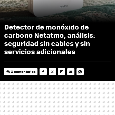
Detector de monóxido de
carbono Netatmo, análisis:
seguridad sin cables y sin
servicios adicionales
3 comentarios
FACEBOOK
TWITTER
FLIPBOARD
E-
WHATSAPP
MAIL