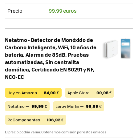
Precio
99,99 euros
Netatmo - Detector de Monóxido de
Carbono Inteligente, WiFi, 10 años de
batería, Alarma de 85dB, Pruebas
automatizadas, Sin centralita
domótica, Certificado EN 50291 y NF,
NCO-EC
Hoy en Amazon —
84,99
€
Apple Store —
99,95
€
Netatmo —
99,99
€
Leroy Merlin —
99,99
€
PcComponentes —
106,92
€
El precio podría variar. Obtenemos comisión por estos enlaces