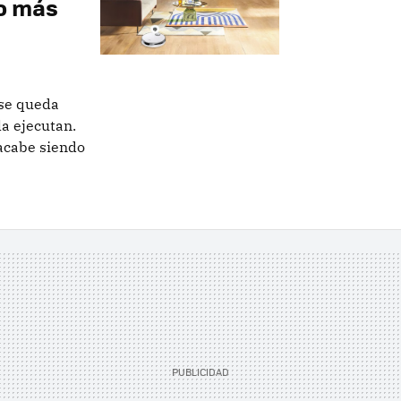
o más
 se queda
la ejecutan.
acabe siendo