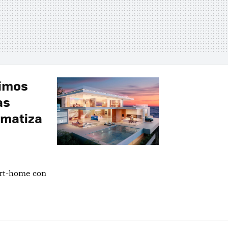
uimos
as
omatiza
rt-home con