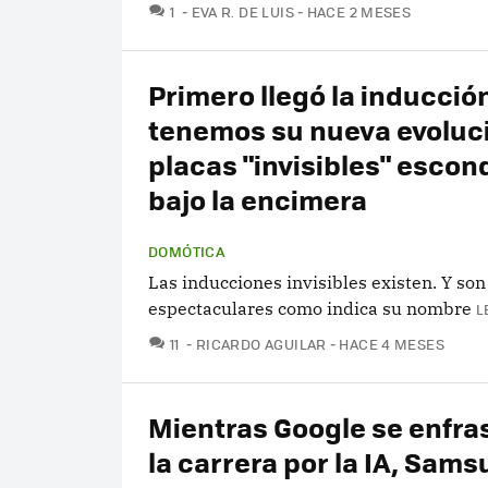
COMENTARIOS
1
EVA R. DE LUIS
HACE 2 MESES
Primero llegó la inducció
tenemos su nueva evoluc
placas "invisibles" escon
bajo la encimera
DOMÓTICA
Las inducciones invisibles existen. Y son
espectaculares como indica su nombre
L
COMENTARIOS
11
RICARDO AGUILAR
HACE 4 MESES
Mientras Google se enfra
la carrera por la IA, Sam