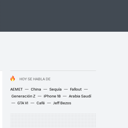
HOY SE HABLA DE
AEMET
China
Sequía
Fallout
Generación Z
iPhone 18
Arabia Saudí
GTA VI
Café
Jeff Bezos