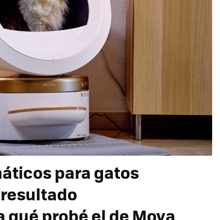
áticos para gatos
 resultado
 qué probé el de Mova