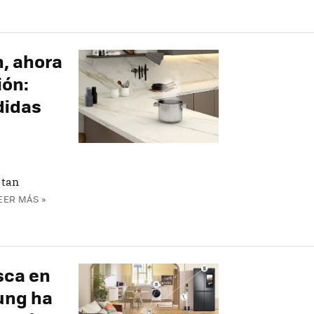
n, ahora
ión:
didas
 tan
EER MÁS »
sca en
sung ha