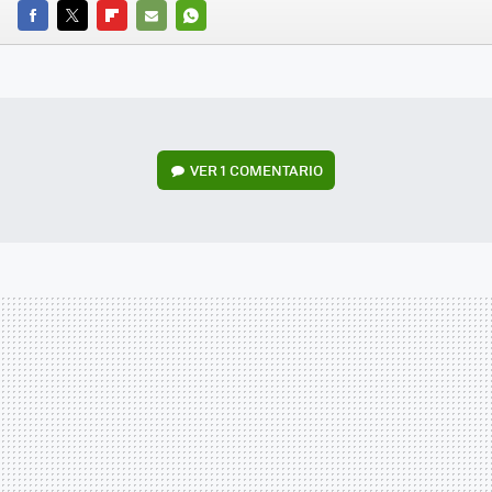
FACEBOOK
TWITTER
FLIPBOARD
E-
WHATSAPP
MAIL
VER
1 COMENTARIO