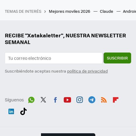
TEMAS DE INTERÉS
Mejores moviles 2026
Claude
Androi
RECIBE "Xatakaletter", NUESTRA NEWSLETTER
SEMANAL
SUSCRIBIR
Suscribiéndote aceptas nuestra
política de privacidad
Síguenos
Wh
Twit
Fac
You
Inst
Tele
RSS
Flip
ats
ter
ebo
tub
agr
gra
boa
Link
Tikt
App
ok
e
am
m
rd
edI
ok