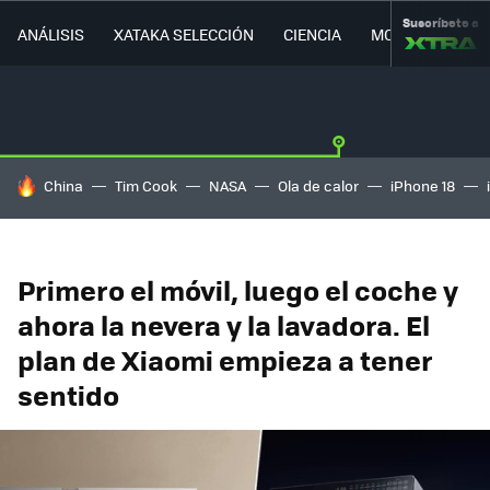
Suscríbete a
ANÁLISIS
XATAKA SELECCIÓN
CIENCIA
MOVILIDAD
HOY SE HABLA DE
China
Tim Cook
NASA
Ola de calor
iPhone 18
Primero el móvil, luego el coche y
ahora la nevera y la lavadora. El
plan de Xiaomi empieza a tener
sentido