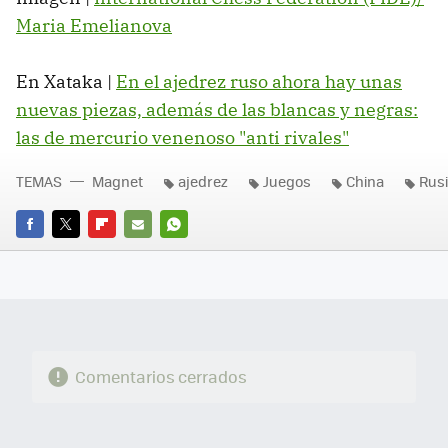
Maria Emelianova
En Xataka |
En el ajedrez ruso ahora hay unas
nuevas piezas, además de las blancas y negras:
las de mercurio venenoso "anti rivales"
TEMAS
Magnet
ajedrez
Juegos
China
Rus
FACEBOOK
TWITTER
FLIPBOARD
E-
WHATSAPP
MAIL
Comentarios cerrados