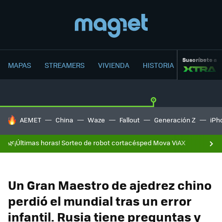
Suscríbete a
MAPAS
STREAMERS
VIVIENDA
HISTORIA
HOY SE HABLA DE
AEMET
China
Waze
Fallout
Generación Z
iPh
🌿¡Últimas horas! Sorteo de robot cortacésped Mova ViAX
Un Gran Maestro de ajedrez chino
perdió el mundial tras un error
infantil. Rusia tiene preguntas y