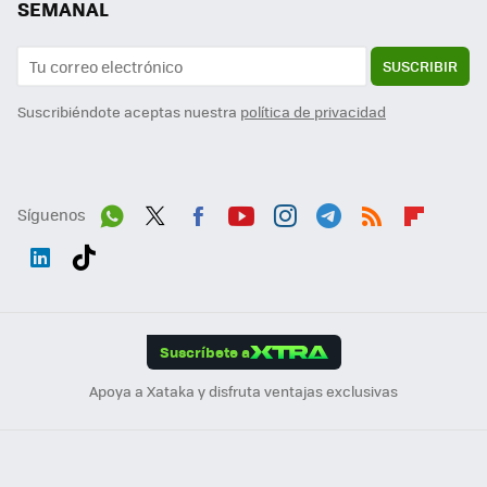
SEMANAL
SUSCRIBIR
Suscribiéndote aceptas nuestra
política de privacidad
Síguenos
Wh
Twit
Fac
You
Inst
Tele
RSS
Flip
ats
ter
ebo
tub
agr
gra
boa
Link
Tikt
App
ok
e
am
m
rd
edI
ok
Suscríbete a
n
Apoya a Xataka y disfruta ventajas exclusivas