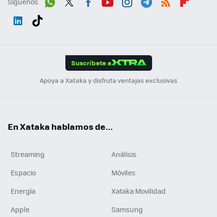
Síguenos
Wh
Twit
Fac
You
Inst
Tele
RSS
Flip
ats
ter
ebo
tub
agr
gra
boa
Link
Tikt
App
ok
e
am
m
rd
edI
ok
Suscríbete a
n
Apoya a Xataka y disfruta ventajas exclusivas
En Xataka hablamos de...
Streaming
Análisis
Espacio
Móviles
Energía
Xataka Movilidad
Apple
Samsung