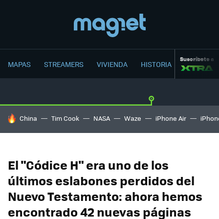
Suscríbete a
MAPAS
STREAMERS
VIVIENDA
HISTORIA
HOY SE HABLA DE
China
Tim Cook
NASA
Waze
iPhone Air
iPhone
El "Códice H" era uno de los
últimos eslabones perdidos del
Nuevo Testamento: ahora hemos
encontrado 42 nuevas páginas