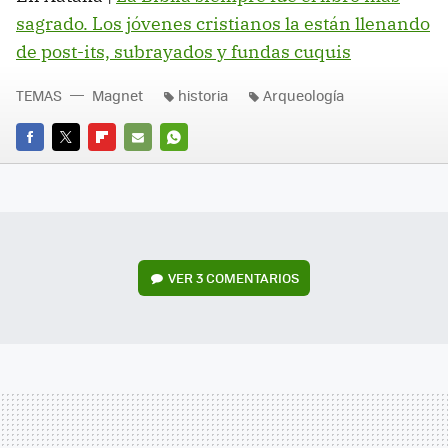
sagrado. Los jóvenes cristianos la están llenando
de post-its, subrayados y fundas cuquis
TEMAS
Magnet
historia
Arqueología
FACEBOOK
TWITTER
FLIPBOARD
E-
WHATSAPP
MAIL
VER
3 COMENTARIOS