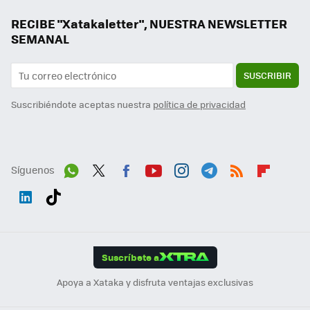
RECIBE "Xatakaletter", NUESTRA NEWSLETTER
SEMANAL
SUSCRIBIR
Suscribiéndote aceptas nuestra
política de privacidad
Síguenos
Wh
Twit
Fac
You
Inst
Tele
RSS
Flip
ats
ter
ebo
tub
agr
gra
boa
Link
Tikt
App
ok
e
am
m
rd
edI
ok
Suscríbete a
n
Apoya a Xataka y disfruta ventajas exclusivas