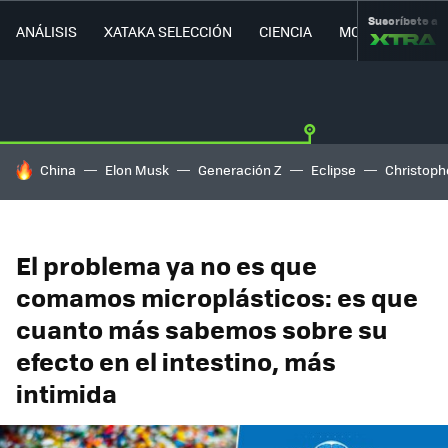
Suscríbete a
ANÁLISIS
XATAKA SELECCIÓN
CIENCIA
MOVILIDAD
HOY SE HABLA DE
China
Elon Musk
Generación Z
Eclipse
Christoph
El problema ya no es que
comamos microplásticos: es que
cuanto más sabemos sobre su
efecto en el intestino, más
intimida