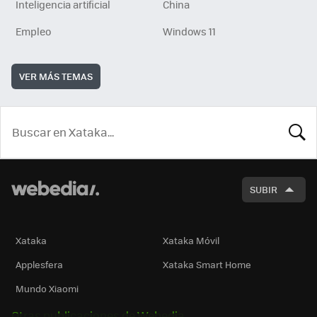
Inteligencia artificial
China
Empleo
Windows 11
VER MÁS TEMAS
BUSCA
SUBIR
Xataka
Xataka Móvil
Applesfera
Xataka Smart Home
Mundo Xiaomi
Otras publicaciones de Webedia