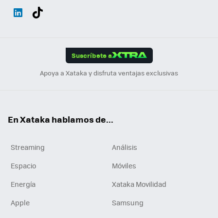
Wh
Twit
Fac
You
Inst
Tele
RSS
Flip
ats
ter
ebo
tub
agr
gra
boa
Link
Tikt
App
ok
e
am
m
rd
edI
ok
Suscríbete a
n
Apoya a Xataka y disfruta ventajas exclusivas
En Xataka hablamos de...
Streaming
Análisis
Espacio
Móviles
Energía
Xataka Movilidad
Apple
Samsung