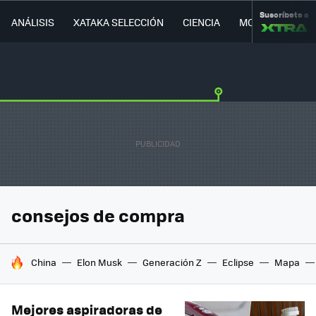
Suscríbete a
ANÁLISIS
XATAKA SELECCIÓN
CIENCIA
MOVILIDAD
consejos de compra
HOY SE HABLA DE
China
Elon Musk
Generación Z
Eclipse
Mapa
Mejores aspiradoras de