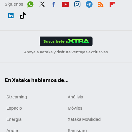
Síguenos
Wh
Twit
Fac
You
Inst
Tele
RSS
Flip
ats
ter
ebo
tub
agr
gra
boa
Link
Tikt
App
ok
e
am
m
rd
edI
ok
Suscríbete a
n
Apoya a Xataka y disfruta ventajas exclusivas
En Xataka hablamos de...
Streaming
Análisis
Espacio
Móviles
Energía
Xataka Movilidad
Apple
Samsung