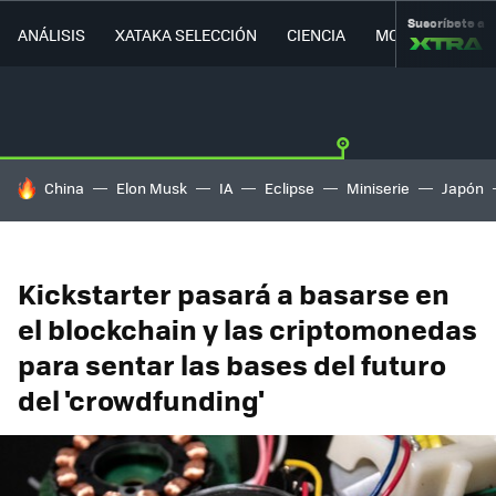
Suscríbete a
ANÁLISIS
XATAKA SELECCIÓN
CIENCIA
MOVILIDAD
HOY SE HABLA DE
China
Elon Musk
IA
Eclipse
Miniserie
Japón
Kickstarter pasará a basarse en
el blockchain y las criptomonedas
para sentar las bases del futuro
del 'crowdfunding'