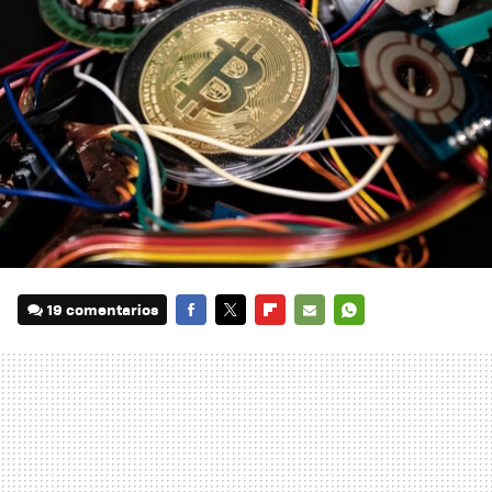
19 comentarios
FACEBOOK
TWITTER
FLIPBOARD
E-
WHATSAPP
MAIL