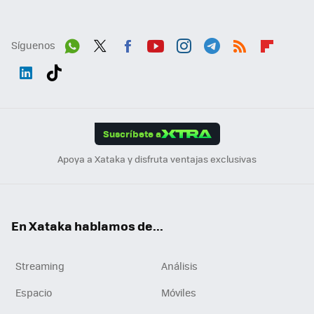
Síguenos
Wh
Twit
Fac
You
Inst
Tele
RSS
Flip
ats
ter
ebo
tub
agr
gra
boa
Link
Tikt
App
ok
e
am
m
rd
edI
ok
Suscríbete a
n
Apoya a Xataka y disfruta ventajas exclusivas
En Xataka hablamos de...
Streaming
Análisis
Espacio
Móviles