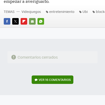
empezar a averiguarlo.
TEMAS
Videojuegos
entretenimiento
Ubi
block
FACEBOOK
TWITTER
FLIPBOARD
E-
WHATSAPP
MAIL
Comentarios cerrados
VER
16 COMENTARIOS