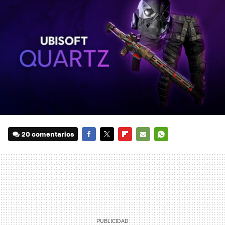
20 comentarios
FACEBOOK
TWITTER
FLIPBOARD
E-
WHATSAPP
MAIL