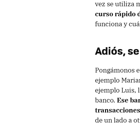
vez se utiliza
curso rápido 
funciona y cuá
Adiós, s
Pongámonos en
ejemplo Marian
ejemplo Luis, 
banco.
Ese ba
transaccione
de un lado a ot