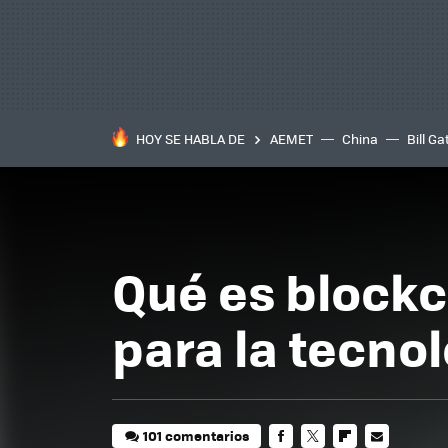
HOY SE HABLA DE
AEMET
China
Bill Ga
Qué es blockch
para la tecno
101 comentarios