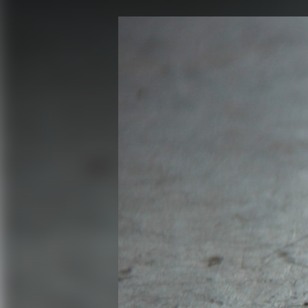
FACEBOOK
TWITTER
FLIPBOARD
E-
MAIL