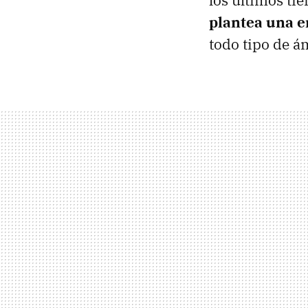
los últimos ti
plantea una 
todo tipo de á