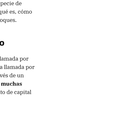
specie de
 qué es, cómo
loques.
io
llamada por
na llamada por
avés de un
s muchas
to de capital