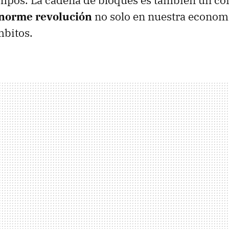
empos. La cadena de bloques es también un c
enorme revolución
no solo en nuestra economí
mbitos.