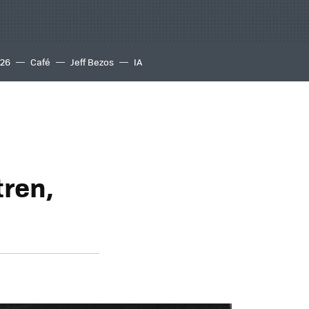
S26
Café
Jeff Bezos
IA
tren,