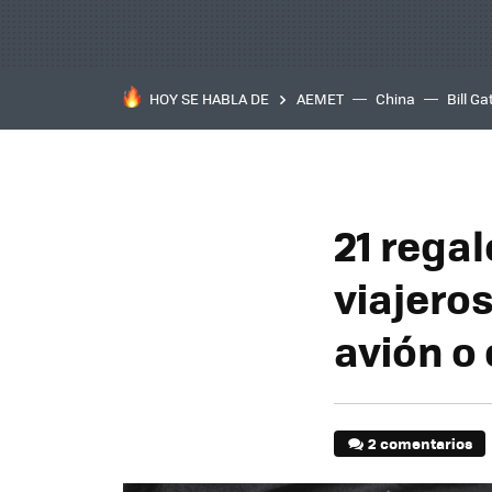
HOY SE HABLA DE
AEMET
China
Bill Ga
21 rega
viajeros
avión o
2 comentarios