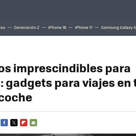
tes
Generación Z
iPhone 18
iPhone 17
Samsung Galaxy 
los imprescindibles para
: gadgets para viajes en 
 coche
FACEBOOK
TWITTER
FLIPBOARD
E-