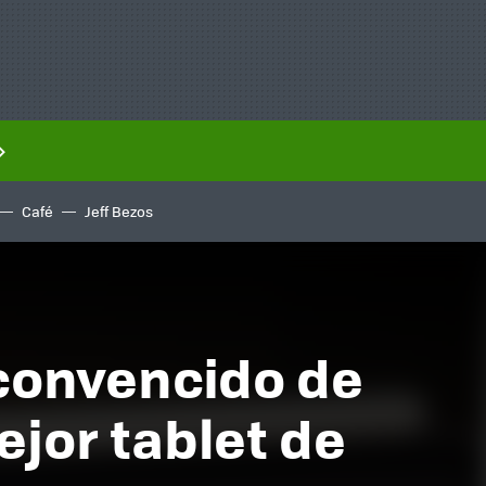
Café
Jeff Bezos
s convencido de
ejor tablet de