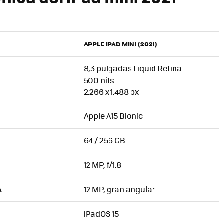
APPLE IPAD MINI (2021)
8,3 pulgadas Liquid Retina
500 nits
2.266 x 1.488 px
Apple A15 Bionic
64 / 256 GB
12 MP, f/1.8
12 MP, gran angular
A
iPadOS 15