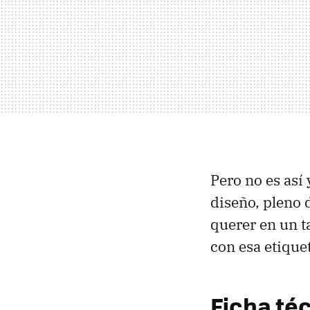
Pero no es así
diseño, pleno 
querer en un t
con esa etique
Ficha téc