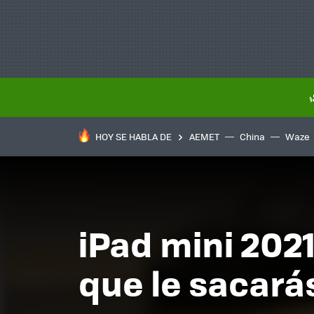
HOY SE HABLA DE
AEMET
China
Waze
iPad mini 2021
que le sacarás