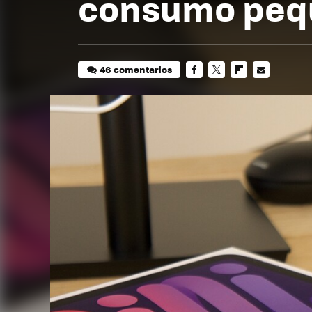
consumo peq
46 comentarios
FACEBOOK
TWITTER
FLIPBOARD
E-
MAIL