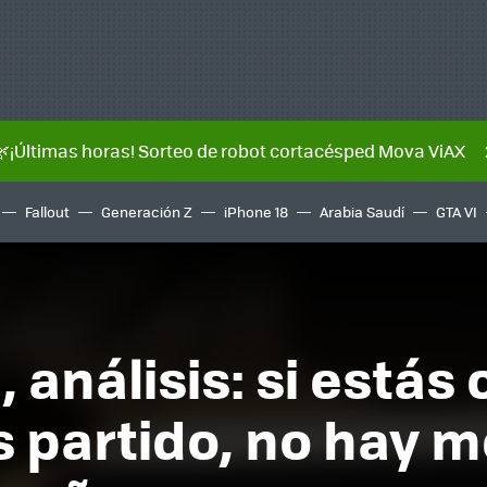
🌿¡Últimas horas! Sorteo de robot cortacésped Mova ViAX
Fallout
Generación Z
iPhone 18
Arabia Saudí
GTA VI
, análisis: si está
 partido, no hay m